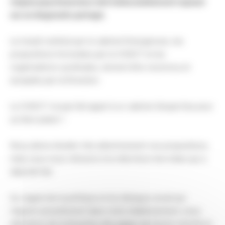
risques psychosociaux doit indiscutablement reposer
sur un diagnostic partagé.
Le travail restitué par le cabinet Emergences, les
propositions formulées par le CHSCT et les
organisations syndicales, doivent être reconnus et
acceptés par la Direction.
Le CHSCT n’a pas fait appel à un cabinet d’expertise pour
se faire plaisir !
Nous allons étudier très attentivement vos propositions
mais nous nous refusons à la réécriture d’un bilan qui a
déjà été fait.
Au regard de la politique et du dialogue social qui
règnent actuellement dans notre établissement, nous
attendons de la Direction des gages de bonne volonté et