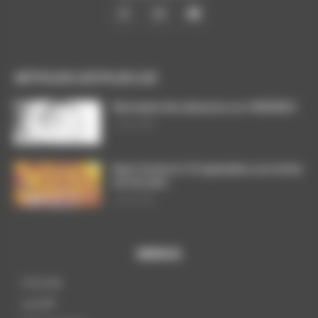
ARTICLES LES PLUS LUS
Décompte des absences sur CHRONOS
7 août 2026
Dans l’action le 15 septembre, nos luttes
ont du sens
3 août 2026
MENUS
A la une
La CGT