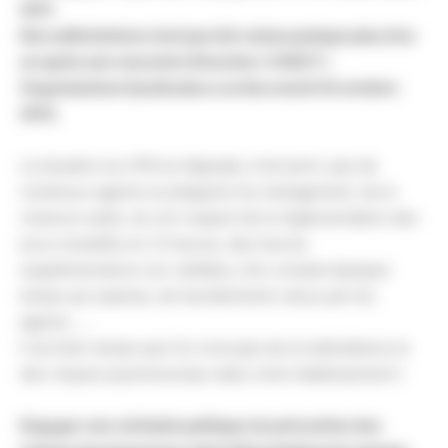
2011.
Nos sollicitations n’ont pas été vaines puisque plus d’un
an après une rencontre Direction / CHSCT /
Organisations Syndicales a eu lieu mardi 23 octobre
2012.
La situation au CPN se dégrade, à tel point, que de
nombreux agents se plaignent du management, de la
violence subie, du non respect de la réglementation des
jours travaillés en 12 heures, des heures
supplémentaires non validées, d’un compte épargne
temps qui explose, de harcèlements vécus par les
agents, ….
Il est bien temps que l’on s’occupe de la maltraitance et
des risques psychosociaux dans notre établissement !
Engager une véritable politique de prévention des