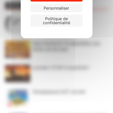
ARTICLES CONNEXES
PLUS DE L'AUTEUR
Personnaliser
Politique de
Décompte des absences sur
confidentialité
CHRONOS
Dans l’action le 15 septembre, nos
luttes ont du sens
ça brûle ! STOP à l’austérité !
Permanences CGT cet été