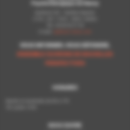
Psychothérapique de Nancy
Syndicat CGT - Pavillon Raynier
C.P.N - B.P. 11010 - 54521 LAXOU
Tél.: 03 83 92 51 93
E-mail:
cgt@cpn-laxou.com
VOUS INFORMER, VOUS DÉFENDRE,
ENSEMBLE OUVRONS DE NOUVELLES
PERSPECTIVES
HORAIRES
Mardis et vendredis de 9h à 17h
Tél. poste: 5193
NOUS SUIVRE