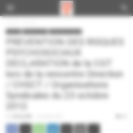
Panneau de gestion des cookies
Accueil
A la une
A la une
Infos de la CGT
Informations locales
PREVENTION DES RISQUES
PSYCHOSOCIAUX
DECLARATION de la CGT
lors de la rencontre Direction
/ CHSCT / Organisations
Syndicales du 23 octobre
2012
Par
CGT du CPN
-
9 novembre 2012
291