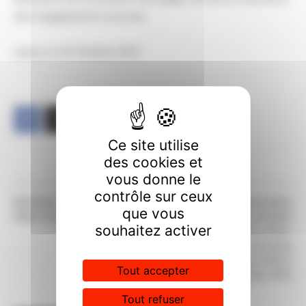
des engagements concrets.
Laxou, le 23 Octobre 2012
Ce site utilise
des cookies et
vous donne le
Article précédent
Article suivant
contrôle sur ceux
REPONSE A MONSIEUR LE
VERS UNE RECONNAISSANCE
que vous
DIRECTEUR SUR LE CPOM
DES RISQUES
souhaitez activer
PSYCHOSOCIAUX AU CPN ?
Compte rendu de la rencontre
Direction/Syndicats/CHSCT
Tout accepter
du 23 octobre 2012
Tout refuser