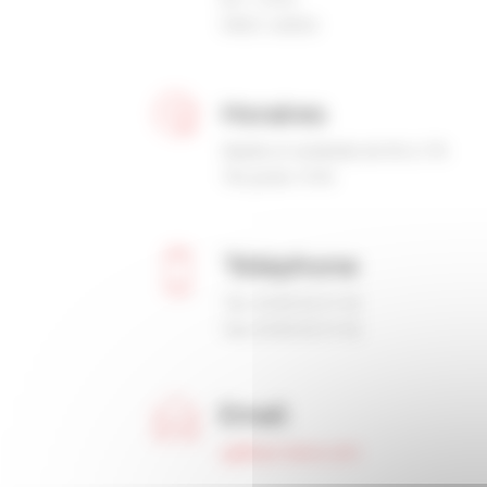
54521 LAXOU
Horaires
Mardis et vendredis de 9h à 17h
Tél. poste: 5193
Téléphone
Tél.: 03 83 92 51 93
Fax: 03 83 92 51 92
Email
cgt@cpn-laxou.com