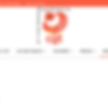
es à télécharger
Nous contacter
A CGT
LES INSTANCES
DOSSIERS
PRESSE
IN
CGT
du