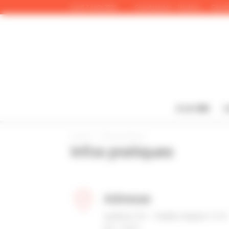
Panneau de gestion des cookies
lundi 3 août 2026
Coordonnées – Horaires
Gazett
A LA UNE
L
Accueil
Infos pratiques
Infos pratiques
Adresse
Syndicat CGT - Pavillon Raynier C.P.N
B.P. 11010