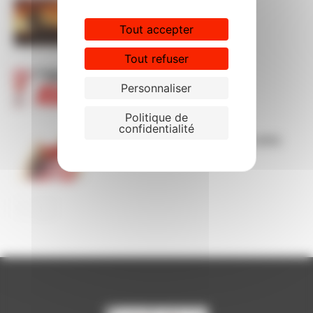
ça brûle ! STOP à l’austérité !
Tout accepter
Tout refuser
Le décret ASA a été publié !
Personnaliser
Politique de
confidentialité
Liste actualisée des actes et soins
infirmiers