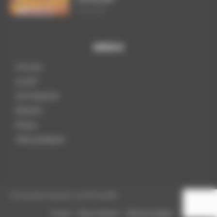
3 août 2026
MENUS
A la une
La CGT
Les instances
Dossiers
Presse
Infos pratiques
© Tous droits réservés - La CGT du CPN
Accueil
Nous contacter
Mentions légales