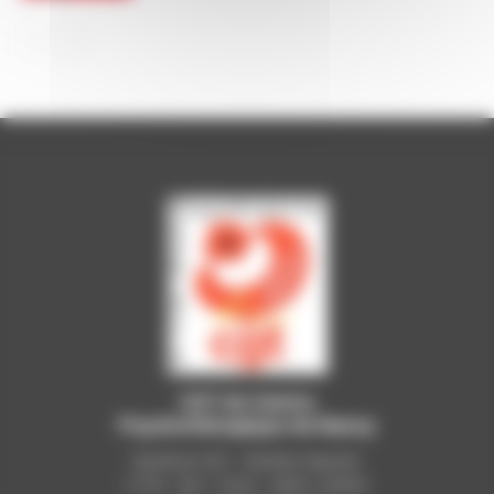
CGT du Centre
Psychothérapique de Nancy
Syndicat CGT - Pavillon Raynier
C.P.N - B.P. 11010 - 54521 LAXOU