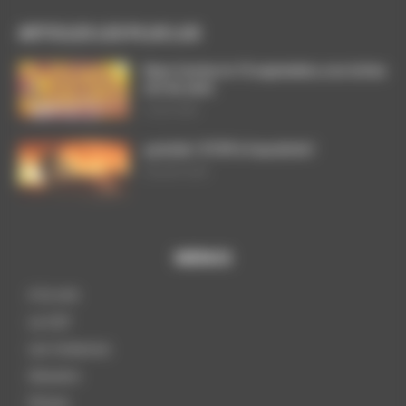
ARTICLES LES PLUS LUS
Dans l’action le 15 septembre, nos luttes
ont du sens
3 août 2026
ça brûle ! STOP à l’austérité !
29 juillet 2026
MENUS
A la une
La CGT
Les instances
Dossiers
Presse