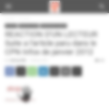
Panneau de gestion des cookies
Accueil
A la une
A la une
Infos de la CGT
Informations locales
REACTION D’UN LECTEUR
Suite a l’article paru dans le
CPN Infos de janvier 2012
Par
CGT du CPN
-
10 février 2012
334