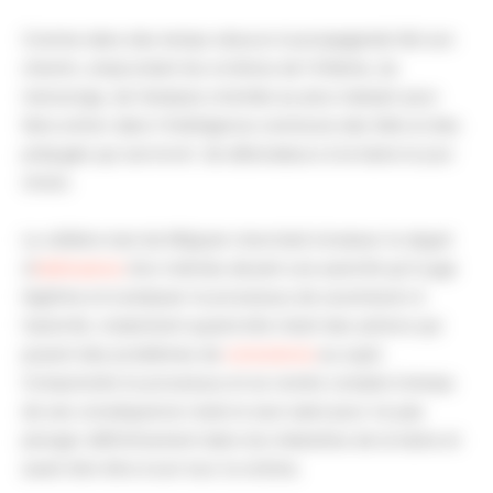
Comme dans des temps obscurs la propagande fait son
chemin, empruntant les ornières de l’infamie, du
mensonge, de l’analyse orientée au plus malsain pour
faire entrer dans l’intelligence commune des faits et des
préjugés qui serviront de détonateurs à la haine le jour
choisi.
Le célèbre test de Milgram cherchait à évaluer le degré
d’
obéissance
d’un individu devant une autorité qu’il juge
légitime et à analyser le processus de soumission à
l’autorité, notamment quand elle induit des actions qui
posent des problèmes de
conscience
au sujet.
Comprendre le processus et se rendre compte à temps
de ses conséquence reste le seul salut pour ne pas
plonger définitivement dans les méandres de la haine et
avant d’en être à son tour la victime.