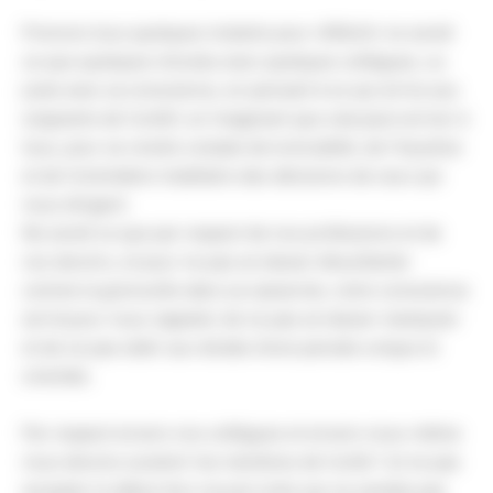
Prenons tous quelques instants pour réfléchir ne serait
ce que quelques minutes avec quelques collègues, ou
juste avec sa conscience, en pensant à ce qui arrive aux
soignants de l’unité1, en imaginant que cela peut arriver à
tous, pour se rendre compte de la brutalité, de l’injustice
et de l’orientation totalitaire des décisions de ceux qui
nous dirigent.
Ne serait ce que par respect de nos professions et de
nos devoirs, et pour ne pas se laisser ébouillanter
comme la grenouille dans sa casserole, notre conscience
est là pour nous rappeler de ne pas se laisser manipuler
et de ne pas obéir aux dictats d’une pensée unique et
orientée.
Par respect envers nos collègues et envers nous-même
nous devons soutenir les membres de l’unité 1 et ne pas
accepter le début d’un nouvel ordre qui ne semble pas