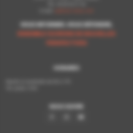
Tél.: 03 83 92 51 93
E-mail:
cgt@cpn-laxou.com
VOUS INFORMER, VOUS DÉFENDRE,
ENSEMBLE OUVRONS DE NOUVELLES
PERSPECTIVES
HORAIRES
Mardis et vendredis de 9h à 17h
Tél. poste: 5193
NOUS SUIVRE