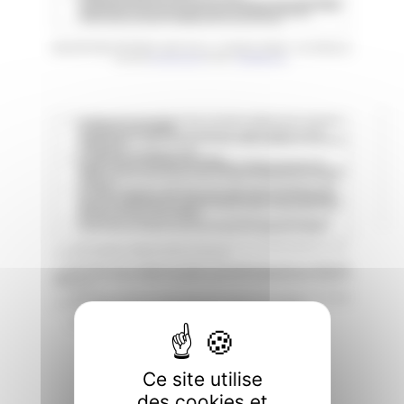
Ce site utilise
des cookies et