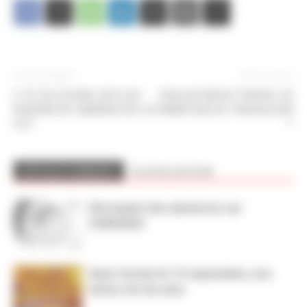
Article précédent
Article suivant
C.T.E. DU 24 AVRIL 2012 LES
EVALUATION DU TRAVAIL OU
RAISONS DE L’ABSENCE DE LA
FORMATAGE DU TRAVAILLEUR
CGT
?
ARTICLES CONNEXES
PLUS DE L'AUTEUR
Décompte des absences sur
CHRONOS
Dans l’action le 15 septembre, nos
luttes ont du sens