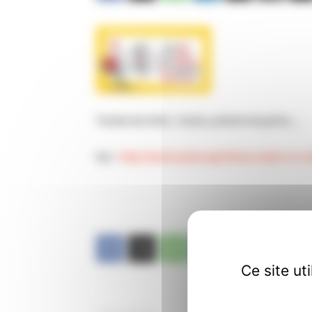
Toutes les infos : tracts, préavis de grève, …
Sur :
http://www.sante.cgt.fr/Les-exclu-e-
Ce site ut