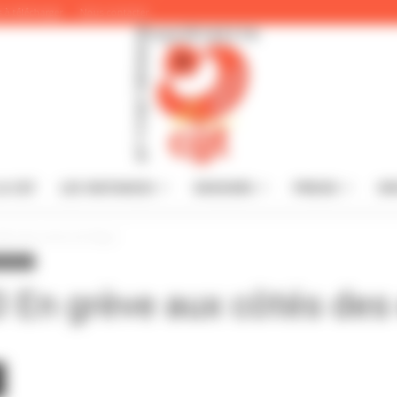
 à télécharger
Nous contacter
A CGT
LES INSTANCES
DOSSIERS
PRESSE
IN
CGT
tés des exclus du Ségur
ionales
 En grève aux côtés des
du