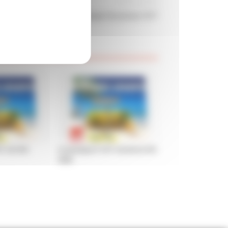
Article suivant
3 décembre 2020 Le communiqué de presse CGT
 cet été
Le passeport CGT vacances été
2026