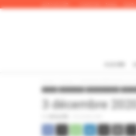
Panneau de gestion des cookies
jeudi 6 août 2026
Coordonnées – Horaires
Gazettes
A LA UNE
L
Accueil
A la une
3 décembre 2020 En grève aux cô
A la une
Infos de la CGT
Informations locales
Infos nat
3 décembre 2020
Par
CGT du CPN
-
30 novembre 2020