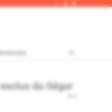
FOS PRATIQUES
 exclus du Ségur
338