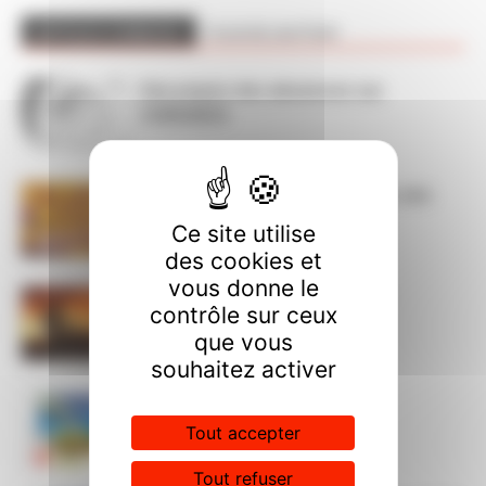
ARTICLES CONNEXES
PLUS DE L'AUTEUR
Décompte des absences sur
CHRONOS
Dans l’action le 15 septembre, nos
luttes ont du sens
Ce site utilise
des cookies et
vous donne le
ça brûle ! STOP à l’austérité !
contrôle sur ceux
que vous
souhaitez activer
Permanences CGT cet été
Tout accepter
Tout refuser