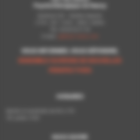
Psychothérapique de Nancy
Syndicat CGT - Pavillon Raynier
C.P.N - B.P. 11010 - 54521 LAXOU
Tél.: 03 83 92 51 93
E-mail:
cgt@cpn-laxou.com
VOUS INFORMER, VOUS DÉFENDRE,
ENSEMBLE OUVRONS DE NOUVELLES
PERSPECTIVES
HORAIRES
Mardis et vendredis de 9h à 17h
Tél. poste: 5193
NOUS SUIVRE