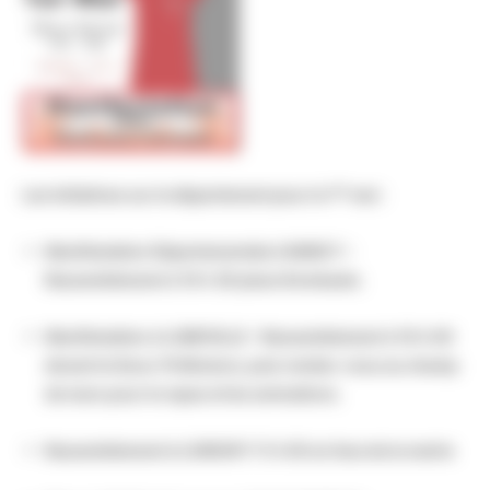
er
Les Initiatives sur le département pour le 1
mai :
Manifestation Départementale à NANCY –
Rassemblement à 10 h 30 place Dombasle.
Manifestation à LUNEVILLE – Rassemblement à 10 h 00
devant la Sous-Préfecture, puis rendez-vous au champ
de mars pour le repas et les animations.
Rassemblement à LONGWY 11 h 00 en face de la mairie