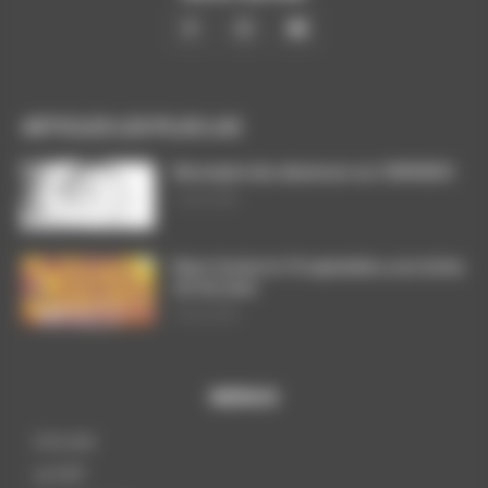
ARTICLES LES PLUS LUS
Décompte des absences sur CHRONOS
7 août 2026
Dans l’action le 15 septembre, nos luttes
ont du sens
3 août 2026
MENUS
A la une
La CGT