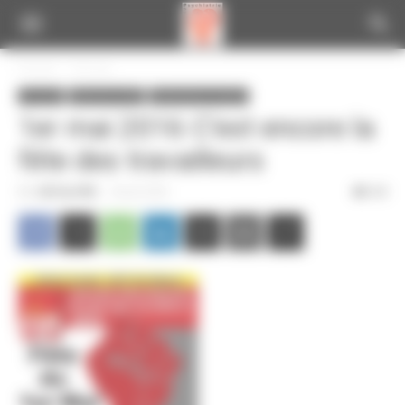
Panneau de gestion des cookies
Accueil
A la une
A la une
Infos de la CGT
Informations locales
1er mai 2016 C’est encore la
fête des travailleurs
Par
CGT du CPN
-
29 avril 2016
309