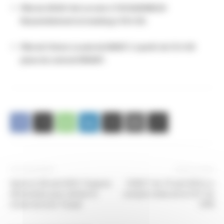
Fête du SOUS-Sol Lorrain à TUCQUENIEUX-
Rassemblement et meeting à 16 h 00.
Fête de l’Union Locale de NANCY, à partir de 12 h 00
place du colonel DRIANT.
Article précédent
Article suivant
Après le 28 avril 2016 Toujours
CHSCT du 19 avril 2016 Le
déterminés pour obtenir le
compte rendu de la CGT du
retrait de la loi Travail
CPN