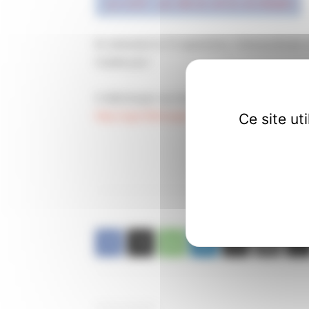
En attendant le 15 septembre, l'intersyndicale a
l'oublie pas !
A télécharger sur le lien suivant :
http://cgt.fr/Envoyez-votre-carte-postale-au.h
Ce site ut
Article précédent