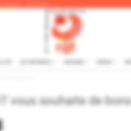
 à télécharger
Nous contacter
A CGT
LES INSTANCES
DOSSIERS
PRESSE
IN
CGT
 de bons congés payés
T vous souhaite de bon
du