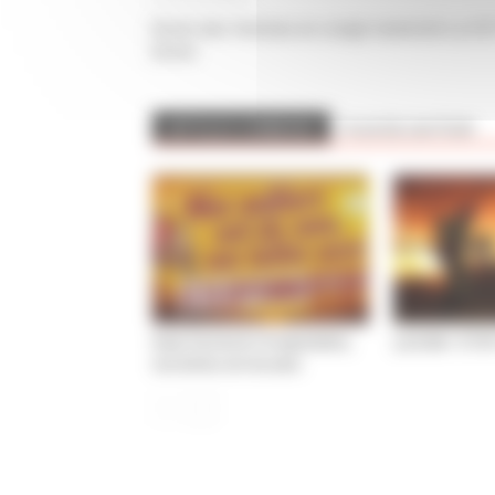
Droits des femmes en congé maternité La CGT
Droits
ARTICLES CONNEXES
PLUS DE L'AUTEUR
Dans l’action le 15 septembre,
ça brûle ! STOP 
nos luttes ont du sens