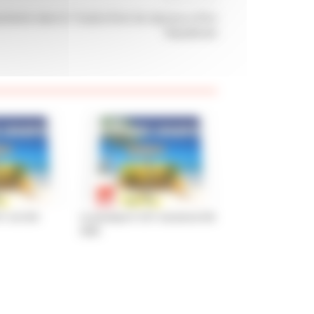
chiatrie dans le Toulois Droit de réponse à l’Est
Républicain
 cet été
Le passeport CGT vacances été
2026