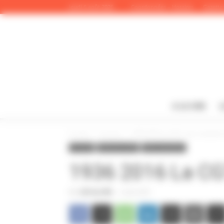
Panneau de gestion des cookies
jeudi 6 août 2026
Coordonnées – Horaires
Gazettes
A LA UNE
L
Accueil
A la une
1936 2016 La CGT vous souhaite
A la une
Infos de la CGT
Infos nationales
1936 2016 La CG
Par
CGT du CPN
-
4 août 2016