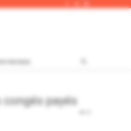
FOS PRATIQUES
s congés payés
308