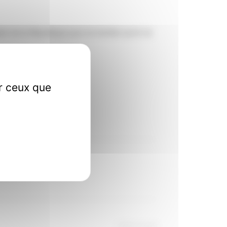
dent de la République pour lui montter qu'on ne
ur ceux que
Article suivant