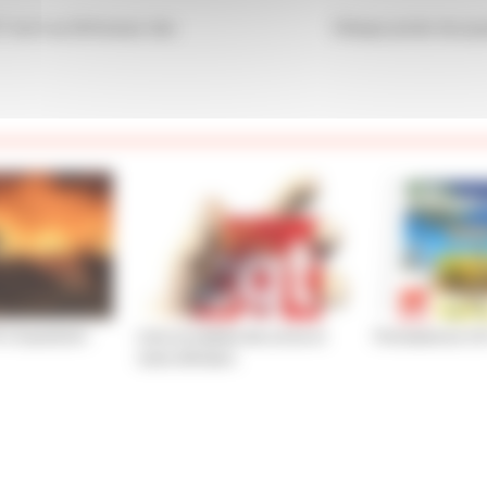
 écrit au Défenseur des
Clinique privée de psy
à l’austérité !
Liste actualisée des actes et
Permanences CGT
soins infirmiers