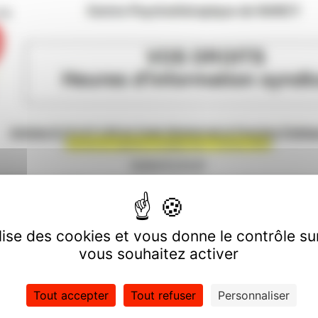
ilise des cookies et vous donne le contrôle s
vous souhaitez activer
Tout accepter
Tout refuser
Personnaliser