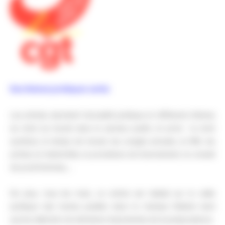
Des thèmes juridiques variés
Les articles abordent l’actualité juridique et différents thèmes
du droit du travail dans le secteur public et privé : le droit
syndical, le temps de travail, les congés annuels, la NBI, les
primes et indemnités, la procédure de licenciement, le conseil
de prud’hommes,…
De plus, tous les mois, un article est réalisé sur la veille
juridique des textes publiés dans le champs fédéral ainsi
qu’une sélection de décisions importantes de la jurisprudence.