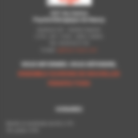
CGT du Centre
Psychothérapique de Nancy
Syndicat CGT - Pavillon Raynier
C.P.N - B.P. 11010 - 54521 LAXOU
Tél.: 03 83 92 51 93
E-mail:
cgt@cpn-laxou.com
VOUS INFORMER, VOUS DÉFENDRE,
ENSEMBLE OUVRONS DE NOUVELLES
PERSPECTIVES
HORAIRES
Mardis et vendredis de 9h à 17h
Tél. poste: 5193