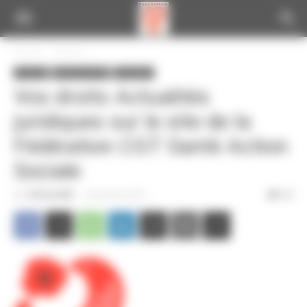
Panneau de gestion des cookies
Accueil
A la une
A la une
Infos de la CGT
Vos droits
Vos droits Actualités
juridiques sur le site de la
Fédération CGT Santé Action
Sociale
Par
CGT du CPN
-
4 septembre 2014
325