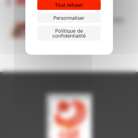
Tout refuser
Personnaliser
Liste actualisée des actes et soins
infirmiers
Politique de
confidentialité