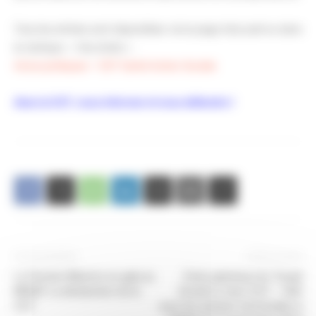
Tous les articles sont disponibles via la page d’accueil ou dans
la rubrique » Vos droits « .
Actus juridiques – CGT Santé Action Sociale
Avec la CGT, vous informer et vous défendre !
Article précédent
Article suivant
Le Premier Ministre en gala au
Etats généraux du Travail
MEDEF La déclaration de la
Social Le tract CGT – SUD
CGT
pour les assises territoriales à