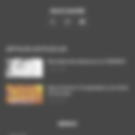
NOUS SUIVRE
ARTICLES LES PLUS LUS
Décompte des absences sur CHRONOS
7 août 2026
Dans l’action le 15 septembre, nos luttes
ont du sens
3 août 2026
MENUS