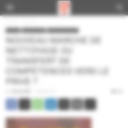
Panneau de gestion des cookies
Accueil
A la une
A la une
Infos de la CGT
Informations locales
NOUVEAU MARCHE DE
NETTOYAGE OU
TRANSFERT DE
COMPETENCES VERS LE
PRIVE ?
Par
CGT du CPN
-
18 février 2011
364