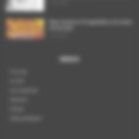
7 août 2026
Dans l’action le 15 septembre, nos luttes
ont du sens
3 août 2026
MENUS
A la une
La CGT
Les instances
Dossiers
Presse
Infos pratiques