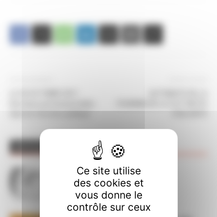
Article précédent
Article suivant
LE 20 OCTOBRE 2011
AUTOMATE DE LA
Elections professionnelles
PHARMACIE LA CGT RESTE
dans la fonction publique
VIGILANTE
ARTICLES CONNEXES
PLUS DE L'AUTEUR
Ce site utilise
Décompte des absences sur
des cookies et
CHRONOS
vous donne le
contrôle sur ceux