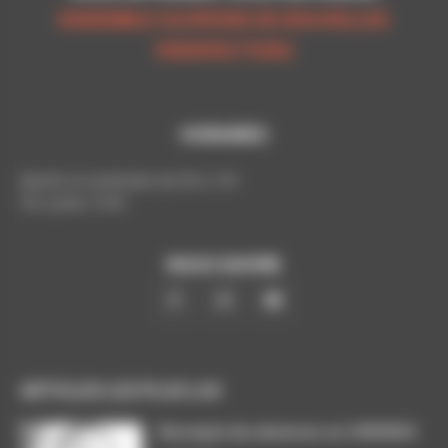
ENSEMBLE OUVRONS DE NOUVELLES
PERSPECTIVES
HORAIRES
Mardis et vendredis de 9h à 17h
Tél. poste: 5193
NOUS SUIVRE
ARTICLES LES PLUS LUS
Décompte des absences sur CHRONOS