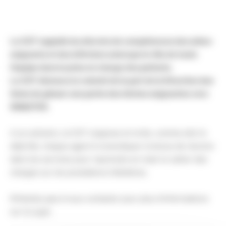
La CGT rappelle les décrets de compétences des aides-
soignants et des infirmiers ainsi que le rôle de toute
l’équipe dans la prise en charge des patients.
La CGT dénonce la volonté de la part de la Direction des
Soins de glisser une partie des tâches soignantes vers
SIN&STES.
A ce scénario, la CGT s’oppose et invite, comme elle l’a
déjà fait, chaque agent à revendiquer la tenue de réunion
dans les services pour reprendre en main le cahier des
charges sur les prestations hôtelières.
N’hésitez pas à nous contacter pour plus d’informations
sur le sujet.