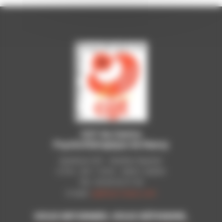
CGT du Centre
Psychothérapique de Nancy
Syndicat CGT - Pavillon Raynier
C.P.N - B.P. 11010 - 54521 LAXOU
Tél.: 03 83 92 51 93
E-mail:
cgt@cpn-laxou.com
VOUS INFORMER, VOUS DÉFENDRE,