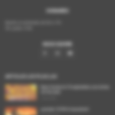
HORAIRES
Mardis et vendredis de 9h à 17h
Tél. poste: 5193
NOUS SUIVRE
ARTICLES LES PLUS LUS
Dans l’action le 15 septembre, nos luttes
ont du sens
3 août 2026
ça brûle ! STOP à l’austérité !