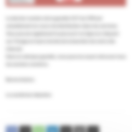
Le dernier numéro de la gazette CGT du CPN est
actuellement en cours de distribution dans les services.
Vous pouvez également le parcourir en ligne en cliquant
sur l'image en haut à droite de la bannière de notre site
internet.
Dans la rubrique gazette, vous pourrez aussi retrouver tous
les anciens numéros.
Bonne lecture.
Le comité de rédaction