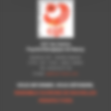
CGT du Centre
Psychothérapique de Nancy
Syndicat CGT - Pavillon Raynier
C.P.N - B.P. 11010 - 54521 LAXOU
Tél.: 03 83 92 51 93
E-mail:
cgt@cpn-laxou.com
VOUS INFORMER, VOUS DÉFENDRE,
ENSEMBLE OUVRONS DE NOUVELLES
PERSPECTIVES