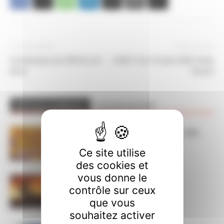
Article précédent
Article suivant
Certification du CPN On est
CHSCT du 15 mars 2022 Ordre
bons
du jour
ARTICLES CONNEXES
PLUS DE L'AUTEUR
Dans l’action le 15 septembre, nos
luttes ont du sens
Ce site utilise
des cookies et
vous donne le
ça brûle ! STOP à l’austérité !
contrôle sur ceux
que vous
souhaitez activer