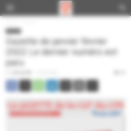
Panneau de gestion des cookies
Accueil
A la une
A la une
Gazette de janvier février
2022 Le dernier numéro est
paru
Par
CGT du CPN
-
21 février 2022
339