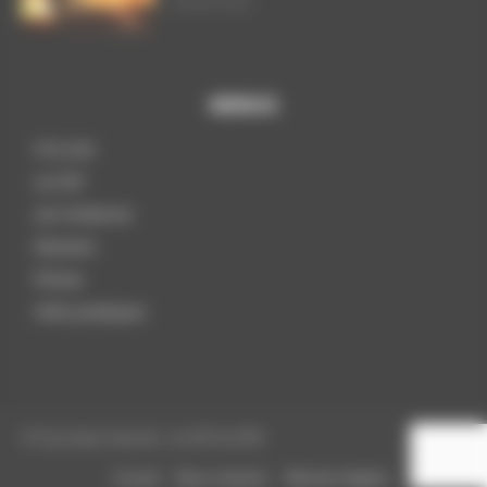
29 juillet 2026
MENUS
A la une
La CGT
Les instances
Dossiers
Presse
Infos pratiques
© Tous droits réservés - La CGT du CPN
Accueil
Nous contacter
Mentions légales