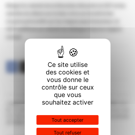
Malgré la volonté de la Direction d’écarter la CGT et les
salariés du débat sur le bien vivre au travail et les
moyens préventifs sur les risques psychosociaux, la
CGT réaffirme sa volonté de dialogue dans le respect
mutuel
.
Ce site utilise
des cookies et
vous donne le
contrôle sur ceux
que vous
Article précédent
Article suivant
souhaitez activer
COMMISSION DE FORMATION
GREVE DU 11 OCTOBRE 2011
DU 16 SEPTEMBRE 2011 LA
La CGT du CPN pour une
CGT NE SIEGE PAS MAIS
mobilisation en intersyndicale
Tout accepter
AFFIRME SES POSITIONS
Tout refuser