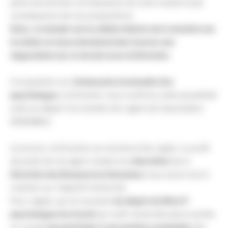
peine de prendre connaissance de notre travail et par
conséquence de nos propositions.
Donc, ce dossier sur la cellule d’alerte est à remettre sur
le métier et nous entendons bien trouver une
négociation sur ce terrain avec la Direction.
A la question sur
l’embauche éventuelle d’un
psychologue
, la Direction nous confirme cette possibilité
suite au départ à la retraite d’un agent de l’association
ENSEMBLE.
Là encore, la Direction se montrera très rigide. Le profil
de poste de cet agent restant à la
discrétion
de la
Direction des Ressources Humaines
nous avons tout à
craindre sur l’objectif recherché.
Pour rappel, qui se souvient
du départ de Mme P.
psychologue du travail
qui a été remerciée parce qu’elle
ne voulait
pas participer à une gestion comptable
des