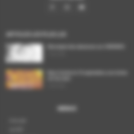
ARTICLES LES PLUS LUS
Décompte des absences sur CHRONOS
7 août 2026
Dans l’action le 15 septembre, nos luttes
ont du sens
3 août 2026
MENUS
A la une
La CGT