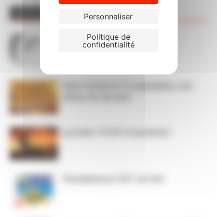
ARTICLES CONNEXES
PLUS DE L'AUTEUR
Personnaliser
Politique de
Décompte des absences sur
confidentialité
CHRONOS
Dans l’action le 15 septembre, nos
luttes ont du sens
ça brûle ! STOP à l’austérité !
Permanences CGT cet été