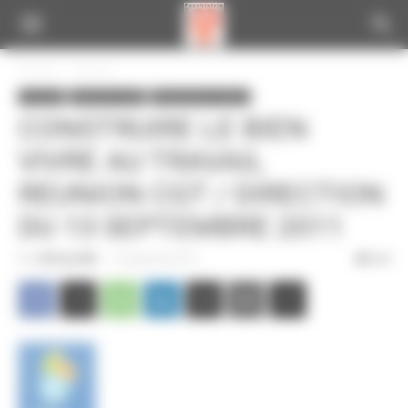
Panneau de gestion des cookies
Accueil
A la une
A la une
Infos de la CGT
Informations locales
CONSTRUIRE LE BIEN
VIVRE AU TRAVAIL
REUNION CGT / DIRECTION
DU 13 SEPTEMBRE 2011
Par
CGT du CPN
-
16 septembre 2011
284