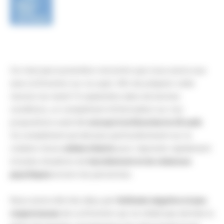
Ce n’est pas la première rencontre que nous avons eue
avec la Direction sur ce sujet. Afin de préparer cette
réunion du mardi 13 septembre dans de bonnes
conditions, un complément d’information sur nos
propositions avait été
envoyé à la Direction le 25 août
.
Ce complément portait plus particulièrement sur la
création d’une
cellule d’alerte
pour répondre rapidement
à toutes situations de
harcèlement et de violences
psychiques
envers les personnes.
Nous avons été très déçu par
l’attitude négative et peu
respectueuse
de La Direction qui ne s’était pas donnée la