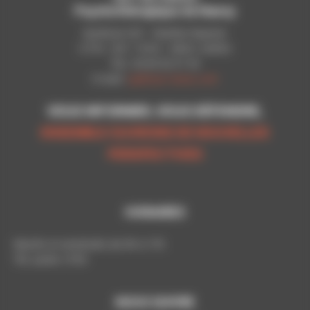
Psychothérapique de Nancy
Syndicat CGT - Pavillon Raynier
C.P.N - B.P. 11010 - 54521 LAXOU
Tél.: 03 83 92 51 93
E-mail:
cgt@cpn-laxou.com
VOUS INFORMER, VOUS DÉFENDRE,
ENSEMBLE OUVRONS DE NOUVELLES
PERSPECTIVES
HORAIRES
Mardis et vendredis de 9h à 17h
Tél. poste: 5193
NOUS SUIVRE