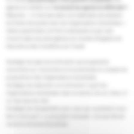
agents en mettant sur
la touche les agents en difficulté ?
Réponse : « Il n’est pas dans nos habitudes de préparer
les fiches de postes avec les Organisations Syndicales »
même quand elles ont font la demande et que cela
s’inscrit dans les prérogatives du Comité d’Hygiène de
Sécurité et des Conditions de Travail.
Stratégie de sape de la Direction qui programme
rencontres sur rencontres et ne prend pas en compte les
propositions des Organisations Syndicales.
Stratégie de séduction où la Direction reçoit les
Organisations Syndicales mais ne donne rien en retour si
ce n’est que du vent.
Stratégie de récupération pour ceux qui voudraient nous
faire croire qu’il « y a du grain à moudre » du seul fait de
réunions Direction/Syndicats.