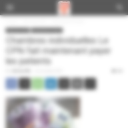
Panneau de gestion des cookies
Accueil
Infos de la CGT
Informations locales
Infos de la CGT
Informations locales
Chambres individuelles Le
CPN fait maintenant payer
les patients
Par
CGT du CPN
-
24 novembre 2019
368