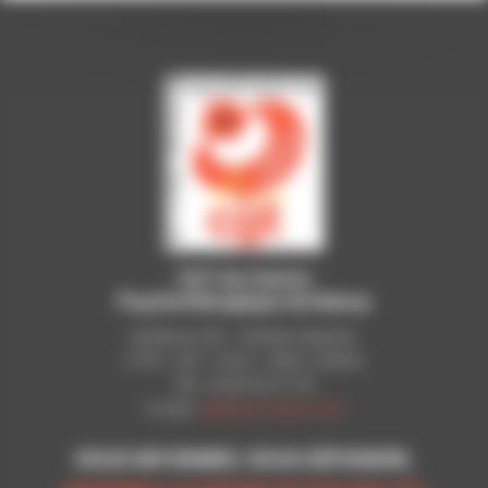
CGT du Centre
Psychothérapique de Nancy
Syndicat CGT - Pavillon Raynier
C.P.N - B.P. 11010 - 54521 LAXOU
Tél.: 03 83 92 51 93
E-mail:
cgt@cpn-laxou.com
VOUS INFORMER, VOUS DÉFENDRE,