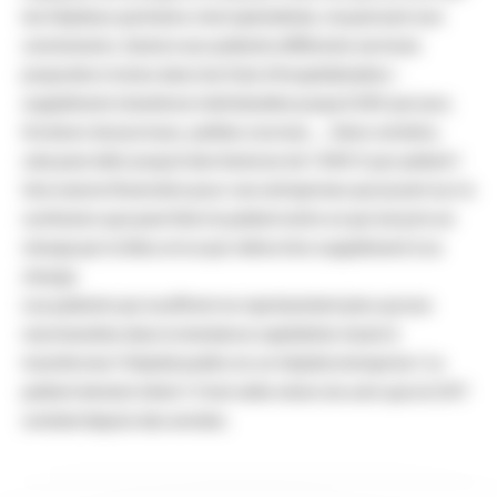
les hôpitaux parisiens s’est spécialisée, moyennant une
commission, facture aux patients différents services
jusqu’alors inclus dans les frais d’hospitalisation :
supplément chambres individuelles jusqu’à 50€ par jour,
livraison de journaux, petites courses, ….Dans certains,
cela peut aller jusqu’à des factures de 1 000 € par patient !
Une manne financière pour ces entreprises qui jouent sur la
confusion que peut faire le patient entre ce qui est pris en
charge par la Sécu et ce qui relève d’un supplément à sa
charge.
Les patients qui souffrent ne représentent plus qu’une
marchandise dans la tendance capitaliste visant à
transformer l’hôpital public en un hôpital entreprise ! Le
patient devient client ! C’est cette vision du soin que la CGT
combat depuis des années.