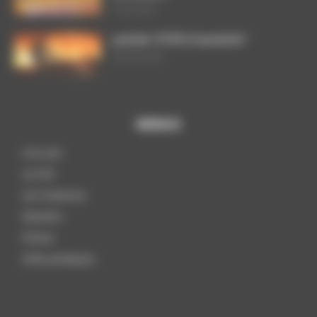
3 août 2026
ça brûle ! STOP à l’austérité !
29 juillet 2026
MENUS
A la une
La CGT
Les instances
Dossiers
Presse
Infos pratiques