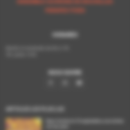
ENSEMBLE OUVRONS DE NOUVELLES
PERSPECTIVES
HORAIRES
Mardis et vendredis de 9h à 17h
Tél. poste: 5193
NOUS SUIVRE
ARTICLES LES PLUS LUS
Dans l’action le 15 septembre, nos luttes
ont du sens