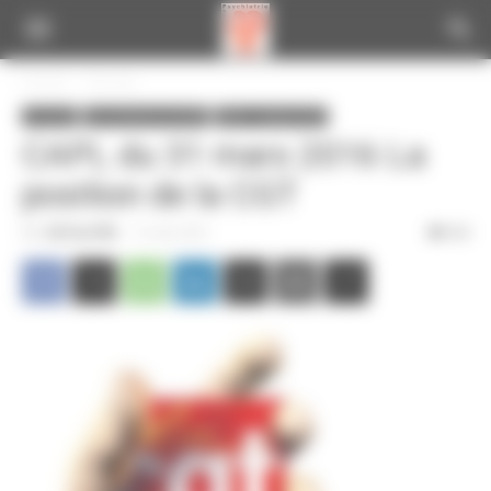
Panneau de gestion des cookies
Accueil
A la une
A la une
Les instances du CPN
CAPL : analyse CGT
CAPL du 31 mars 2016 La
position de la CGT
Par
CGT du CPN
-
31 mars 2016
364