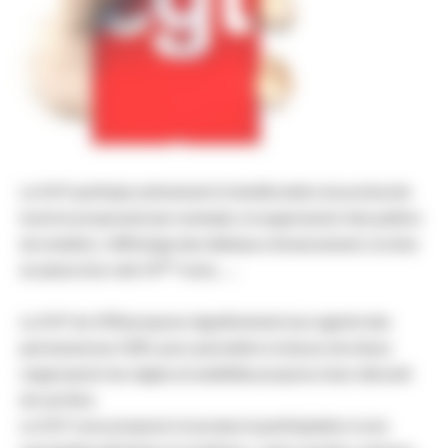
La CGT participe activement à l’amélioration du protocole
local en proposant par exemple, la suppression des paliers
de notation, l’affichage des tableaux d’avancement, la mise
ème
en place d’un réel 13
mois, ….
La CGT du CPN propose régulièrement aux agents des
permanences CAPL pour permettre à chacun de mieux
s’approprier les règles et subtilités propres à leur déroulé
de carrière.
La CGT vous propose à nouveau la participation à une