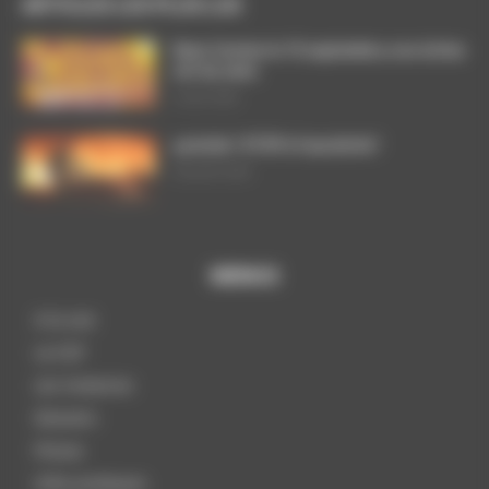
ARTICLES LES PLUS LUS
Dans l’action le 15 septembre, nos luttes
ont du sens
3 août 2026
ça brûle ! STOP à l’austérité !
29 juillet 2026
MENUS
A la une
La CGT
Les instances
Dossiers
Presse
Infos pratiques