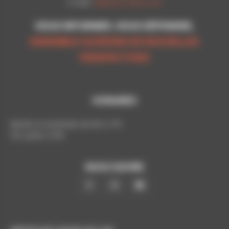
E-mail:
cgt@cpn-laxou.com
VOUS INFORMER, VOUS DÉFENDRE,
ENSEMBLE OUVRONS DE NOUVELLES
PERSPECTIVES
HORAIRES
Mardis et vendredis de 9h à 17h
Tél. poste: 5193
NOUS SUIVRE