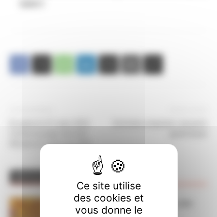
NANCY
Article précédent
Article suivant
En grève le 31 mars 2016
Entretien évaluation annuel le
Contre le projet de loi El
grand bazar
Khomri et contre les GHT
ARTICLES CONNEXES
PLUS DE L'AUTEUR
Ce site utilise
des cookies et
Dans l’action le 15 septembre, nos
vous donne le
luttes ont du sens