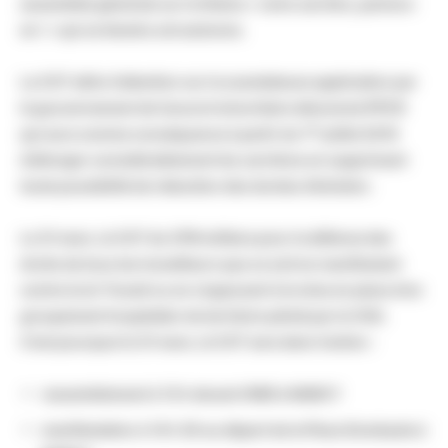
assemblée générale sur le thème « votre carrière, parlons-
en ! » qui se tiendra cet automne.
La CGT attire l’attention sur la scandaleuse application par
le gouvernement de l’accord minoritaire dénommé PPCR
er
qui aura comme conséquence à partir du 1
juillet 2016
d’allonger considérablement les carrières en supprimant
toute possibilité de réduction des durées d’échelon.
Le 31 mars, la CGT du CPN militera pour la défense des
droits de tous les travailleurs que ce soit en manifestant
contre la loi Travail ou en s’opposant à la mise en place d’un
groupement hospitalier de territoire piloté par le CHU.
C’est pourquoi le 31 mars, la CGT sera dans l’action :
rassemblement à 13 h devant l’ARS à NANCY
manifestation à 14 h 30 au départ de la Place Dombasle à