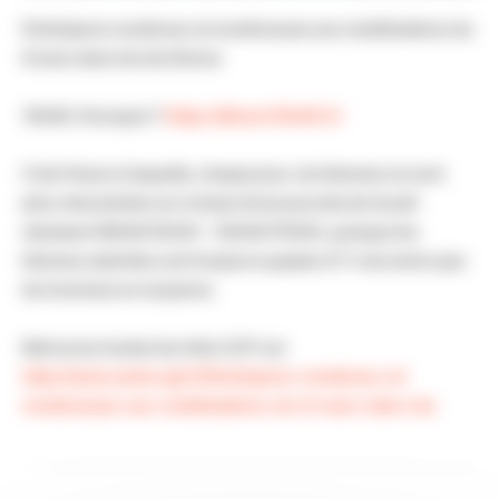
Participons nombreux et nombreuses aux mobilisations du
8 mars dans les territoires
15h40, Pourquoi ?
https://8mars15h40.fr/
C’est l’heure à laquelle, chaque jour, les femmes ne sont
plus rémunérées sur la base d’une journée de travail
standard (9h00/12h30 – 13h30/17h00), puisque les
femmes salariées sont toujours payées 27 % de moins que
les hommes en moyenne.
Retrouvez toutes les infos CGT sur
http://www.sante.cgt.fr/Participons-nombreux-et-
nombreuses-aux-mobilisations-du-8-mars-dans-les