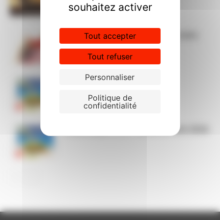
souhaitez activer
Liste actualisée des actes et soins
Tout accepter
infirmiers
Tout refuser
Personnaliser
Permanences CGT cet été
Politique de
confidentialité
Le passeport CGT vacances été 2026