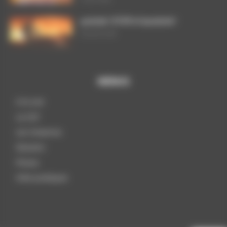
ça brûle ! STOP à l’austérité !
29 juillet 2026
MENUS
A la une
La CGT
Les instances
Dossiers
Presse
Infos pratiques