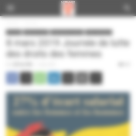
Panneau de gestion des cookies
Accueil
A la une
A la une
Infos de la CGT
Informations locales
Infos nationales
8 mars 2019 Journée de lutte
des droits des femmes
Par
CGT du CPN
-
4 mars 2019
327