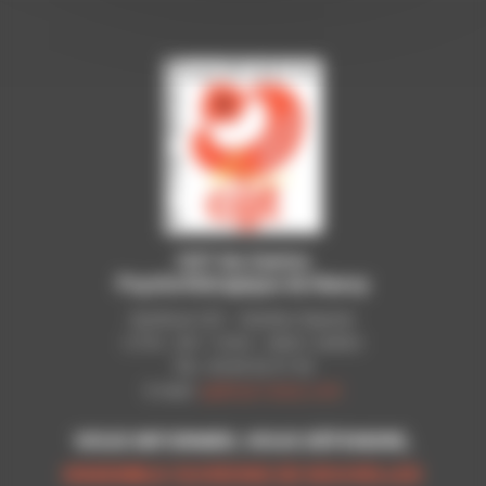
CGT du Centre
Psychothérapique de Nancy
Syndicat CGT - Pavillon Raynier
C.P.N - B.P. 11010 - 54521 LAXOU
Tél.: 03 83 92 51 93
E-mail:
cgt@cpn-laxou.com
VOUS INFORMER, VOUS DÉFENDRE,
ENSEMBLE OUVRONS DE NOUVELLES