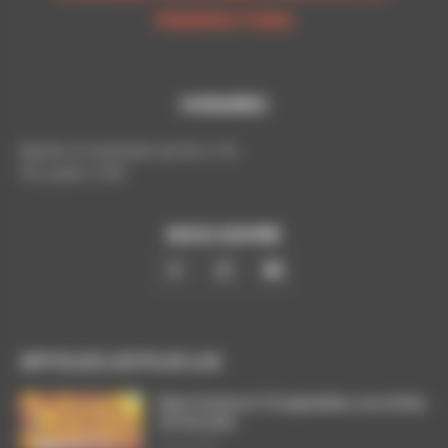
PERSPECTIVES
HORAIRES
Mardis et vendredis de 9h à 17h
Tél. poste: 5193
NOUS SUIVRE
ARTICLES LES PLUS LUS
Dans l’action le 15 septembre, nos luttes
ont du sens
3 août 2026