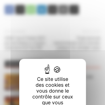
Article précédent
Article suivant
CHSCT du 27 février 2019
Projet de loi de
pour la Crèche Le compte
transformation de la fonction
rendu de la CGT du CPN
publique Une véritable casse
ARTICLES CONNEXES
PLUS DE L'AUTEUR
Dans l’action le 15 septembre, nos
Ce site utilise
luttes ont du sens
des cookies et
vous donne le
contrôle sur ceux
ça brûle ! STOP à l’austérité !
que vous