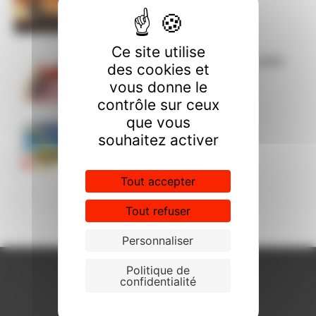
Ce site utilise
Liste actualisée des actes et soins
des cookies et
infirmiers
vous donne le
contrôle sur ceux
que vous
Permanences CGT cet été
souhaitez activer
Tout accepter
Tout refuser
Personnaliser
Politique de
confidentialité