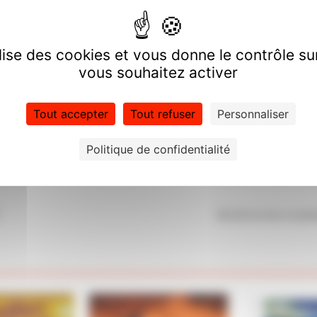
ilise des cookies et vous donne le contrôle s
vous souhaitez activer
Tout accepter
Tout refuser
Personnaliser
Politique de confidentialité
Gel de la note et pr