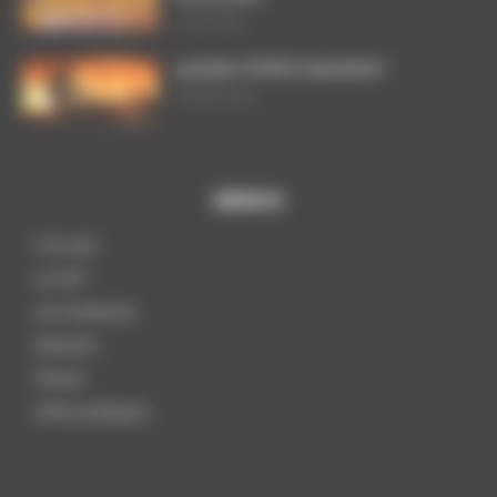
3 août 2026
ça brûle ! STOP à l’austérité !
29 juillet 2026
MENUS
A la une
La CGT
Les instances
Dossiers
Presse
Infos pratiques