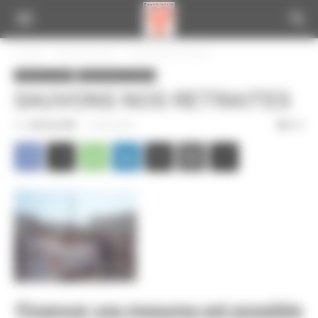
Panneau de gestion des cookies
Accueil
Infos de la CGT
Informations locales
Infos de la CGT
Informations locales
SAUVONS NOS RETRAITES
Par
CGT du CPN
-
10 août 2010
347
Financer ces mesures est possible