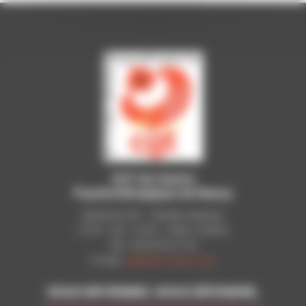
CGT du Centre
Psychothérapique de Nancy
Syndicat CGT - Pavillon Raynier
C.P.N - B.P. 11010 - 54521 LAXOU
Tél.: 03 83 92 51 93
E-mail:
cgt@cpn-laxou.com
VOUS INFORMER, VOUS DÉFENDRE,