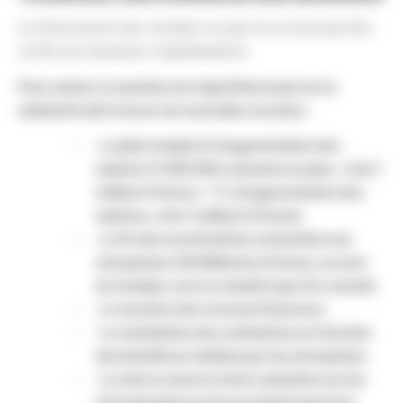
Le financement des retraites ne peut et ne doit pas être
confié aux banquiers (capitalisation).
Pour autant, le système de répartition basé sur la
solidarité doit trouver de nouvelles recettes :
–
Le plein emploi et l’augmentation des
salaires (1 000 000 cotisants en plus, c’est 1
milliard d’€uros – 1 % d’augmentation des
salaires, c’est 1 milliard d’€uros)
–
La fin des exonérations consenties aux
entreprises (30 Milliards d’€uros), au nom
de l’emploi, avec le résultat que l’on connait.
–
La taxation des revenus financiers.
–
La modulation des cotisations en fonction
des bénéfices réalisés par les entreprises.
–
La mise en œuvre d’une cotisation sur les
rémunérations annexes (intéressement,