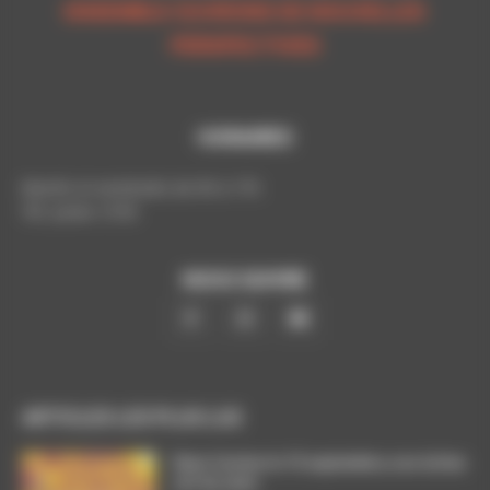
ENSEMBLE OUVRONS DE NOUVELLES
PERSPECTIVES
HORAIRES
Mardis et vendredis de 9h à 17h
Tél. poste: 5193
NOUS SUIVRE
ARTICLES LES PLUS LUS
Dans l’action le 15 septembre, nos luttes
ont du sens