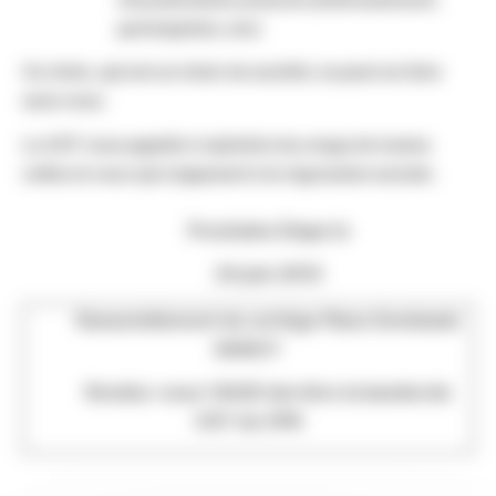
participation, etc)
Ce choix, qui est un choix de société, ne peut se faire
sans vous.
La CGT vous appelle à rejoindre les rangs de toutes
celles et ceux qui s’opposent à la régression sociale.
Prochaine Etape le
24 juin 2010
Rassemblement du cortège Place Dombasle
NANCY
Rendez-vous 14h00 derrière la banderole
CGT du CPN