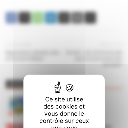
Article précédent
Article suivant
Negociations salariales dans
Retraite : une reforme brutale
la Fonction Publique
pour un recul social sans
precedent
ARTICLES CONNEXES
PLUS DE L'AUTEUR
Ce site utilise
Permanences CGT cet été
des cookies et
vous donne le
contrôle sur ceux
Appel national à la grève le 10 juin
que vous