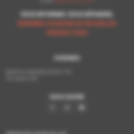
E-mail:
cgt@cpn-laxou.com
VOUS INFORMER, VOUS DÉFENDRE,
ENSEMBLE OUVRONS DE NOUVELLES
PERSPECTIVES
HORAIRES
Mardis et vendredis de 9h à 17h
Tél. poste: 5193
NOUS SUIVRE