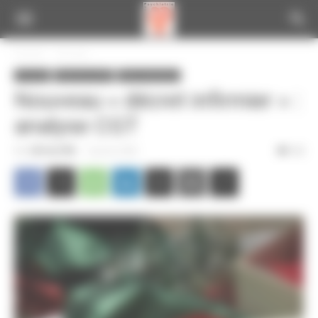
Panneau de gestion des cookies
Accueil
A la une
A la une
Infos de la CGT
Infos nationales
Nouveau « décret infirmier » :
analyse CGT
Par
CGT du CPN
-
5 janvier 2026
122