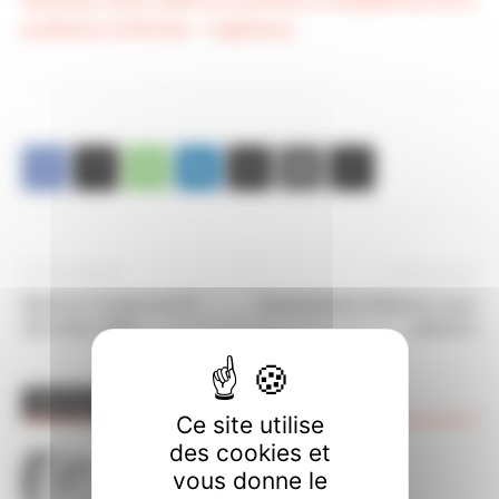
profession d’infirmier – Légifrance
Article précédent
Article suivant
Balances horaires au 31
Autorisations d’absence pour
décembre 2025
adoption
ARTICLES CONNEXES
PLUS DE L'AUTEUR
Ce site utilise
des cookies et
Décompte des absences sur
vous donne le
CHRONOS