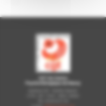
CGT du Centre
Psychothérapique de Nancy
Syndicat CGT - Pavillon Raynier
C.P.N - B.P. 11010 - 54521 LAXOU
Tél.: 03 83 92 51 93