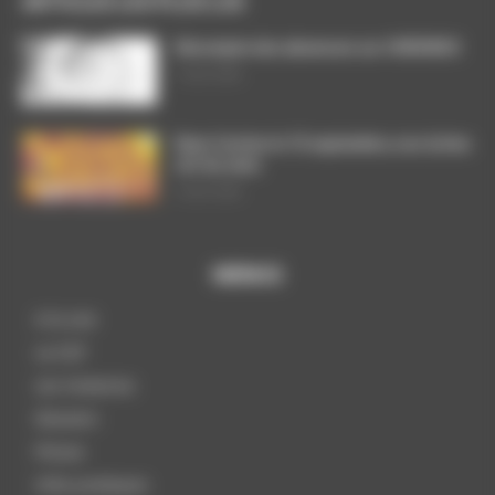
ARTICLES LES PLUS LUS
Décompte des absences sur CHRONOS
7 août 2026
Dans l’action le 15 septembre, nos luttes
ont du sens
3 août 2026
MENUS
A la une
La CGT
Les instances
Dossiers
Presse
Infos pratiques