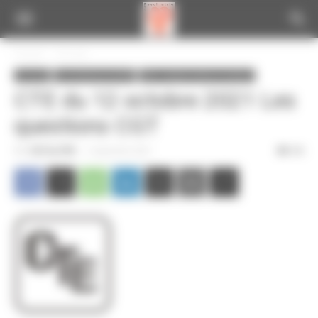
Panneau de gestion des cookies
Accueil
A la une
A la une
Les instances du CPN
CSE : compte-rendus et analyse
CTE du 12 octobre 2021 Les
questions CGT
Par
CGT du CPN
-
3 septembre 2021
406