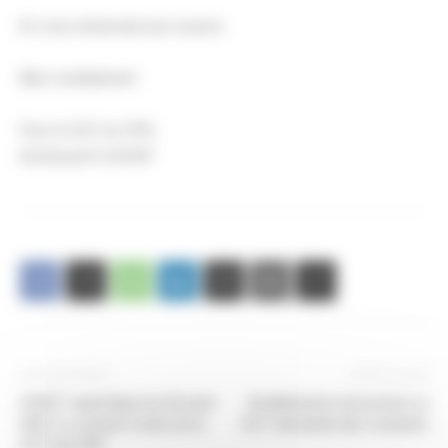
En vous remerciant par avance
Bien cordialement
Pour la CGT du CPN,
Emmanuel FLACHAT
Article précédent
Article suivant
CHSCT spécifique du 20 août
Doublements de postes La
2021 Le compte rendu de la
CGT demande des comptes
CGT du CPN