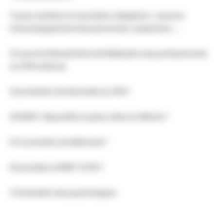
1) pass sanitaire et vaccination obligatoire : mesures
d'accompagnement des personnels, suspension, …
2) accord d'attractivité et de fidélisation des professionnels
au CPN (relance)
3) protection fonctionnelle au CPN ?
4) RGPD : dispositifs en place, bilan et référent ?
5) Convention de télétravail ?
6) procédure ATMP / CITIS ?
7) Evaluation des psychologues