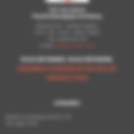
CGT du Centre
Psychothérapique de Nancy
Syndicat CGT - Pavillon Raynier
C.P.N - B.P. 11010 - 54521 LAXOU
Tél.: 03 83 92 51 93
E-mail:
cgt@cpn-laxou.com
VOUS INFORMER, VOUS DÉFENDRE,
ENSEMBLE OUVRONS DE NOUVELLES
PERSPECTIVES
HORAIRES
Mardis et vendredis de 9h à 17h
Tél. poste: 5193