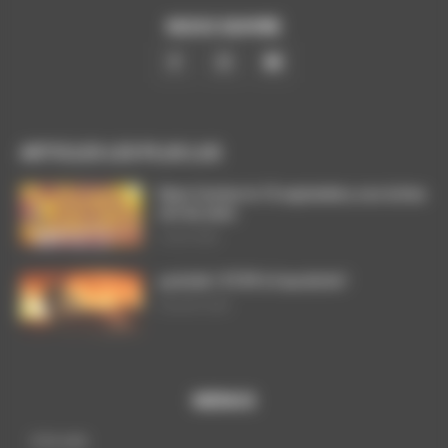
NOUS SUIVRE
ARTICLES LES PLUS LUS
Dans l’action le 15 septembre, nos luttes
ont du sens
3 août 2026
ça brûle ! STOP à l’austérité !
29 juillet 2026
MENUS
A la une