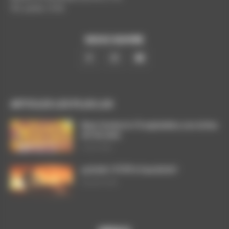
Tél. poste: 5193
NOUS SUIVRE
ARTICLES LES PLUS LUS
Dans l’action le 15 septembre, nos luttes
ont du sens
3 août 2026
ça brûle ! STOP à l’austérité !
29 juillet 2026