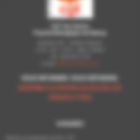
CGT du Centre
Psychothérapique de Nancy
Syndicat CGT - Pavillon Raynier
C.P.N - B.P. 11010 - 54521 LAXOU
Tél.: 03 83 92 51 93
E-mail:
cgt@cpn-laxou.com
VOUS INFORMER, VOUS DÉFENDRE,
ENSEMBLE OUVRONS DE NOUVELLES
PERSPECTIVES
HORAIRES
Mardis et vendredis de 9h à 17h