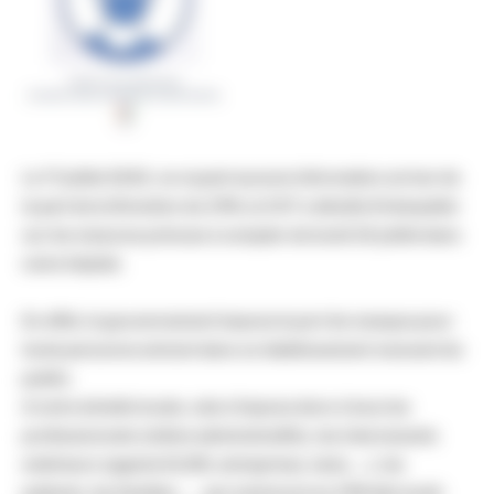
Le 17 juillet 2020, ne voyant aucune information arriver de
la part de la Direction du CPN, la CGT a décidé d'interpeller
sur les mesures prévues à compter de lundi 20 juillet dans
notre hôpital.
En effet, le gouvernement impose le port du masque pour
toute personne entrant dans un établissement recevant du
public.
A notre échelle locale, cela s'impose donc à tous les
professionnels (même administratifs), les intervenants
extérieurs (agents ELIOR, entreprises, taxis, …), les
patients, les familles, …. qui rentreront au CPN dès lundi.