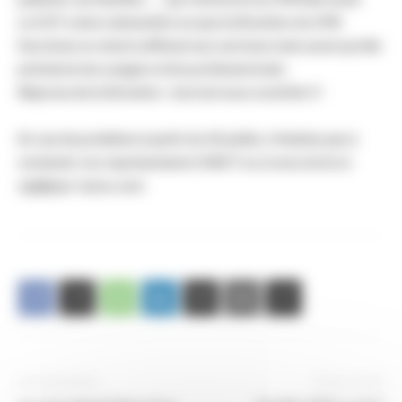
La CGT a donc demandé à ce que la Direction du CPN
fournisse un stock suffisant aux services mais aussi qu'elle
prévienne les usagers et les professionnels.
Réponse de la Direction : tout est sous contrôle !!!
En cas de problème à partir du 20 juillet, n'hésitez pas à
contacter vos représentants CHSCT ou à nous écrire à
cgt@cpn-laxou.com
Article précédent
Article suivant