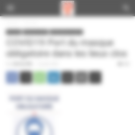
Panneau de gestion des cookies
Accueil
A la une
A la une
Infos de la CGT
Informations locales
COVID19 Port du masque
obligatoire dans les lieux clos
Par
CGT du CPN
-
19 juillet 2020
339