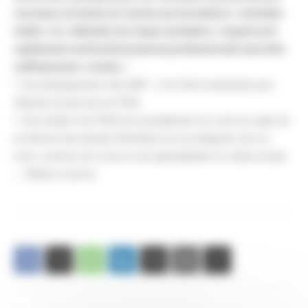
nouveaux arrivants sur l’accès aux formations « entretien
d’aide » et « détection du risque suicidaire » auquel sont
rapidement confronté les jeunes professionnels sans être
suffisamment « armés »
• Accompagnement des AMP : 2 ont fait la demande pour
débuter le parcours en IFAS,
• Une mission de l’IGAS est actuellement en cours au sujet de
la réforme des études infirmières (on se dirigerait vers un
tronc commun de 2 ans et une spécialisation en 3ème année
… Affaire à suivre)