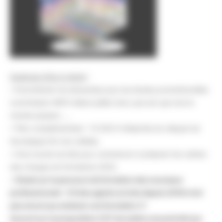
Quelques infos à retenir
:
• Enormément de demandes pour les études promotionnelles
(commission ANFH début juillet) donc pas sûr que tout le
monde passera …,
• Plan complémentaire : 10 000 € réinjectés du reliquat de
l’enveloppe DU non-utilisée,
• Gros travail cet été pour commencer à préparer les cahiers
des charges de formations 2023,
•
Etude sur le parcours de formation des nouveaux
professionnels : 1/3 des agents arrivés depuis 2018 n’ont
pas encore pu entamer une formation !!!
Accord sur la proposition CGT de mettre une priorité aux