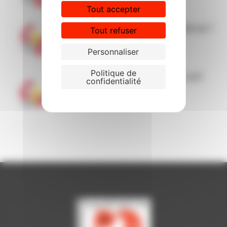
Tout accepter
Déclaration liminaire CGT au CSE du 7
Tout refuser
avril 2026
Personnaliser
Politique de
CSE du 7 avril 2026 Les points CGT
confidentialité