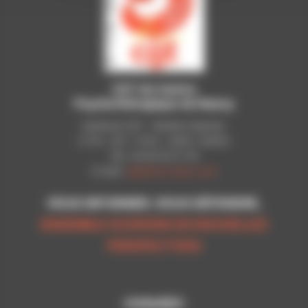
CGT du Centre
Psychothérapique de Nancy
Syndicat CGT - Pavillon Raynier
C.P.N - B.P. 11010 - 54521 LAXOU
Tél.: 03 83 92 51 93
E-mail:
cgt@cpn-laxou.com
VOUS INFORMER, VOUS DÉFENDRE,
ENSEMBLE OUVRONS DE NOUVELLES
PERSPECTIVES
HORAIRES