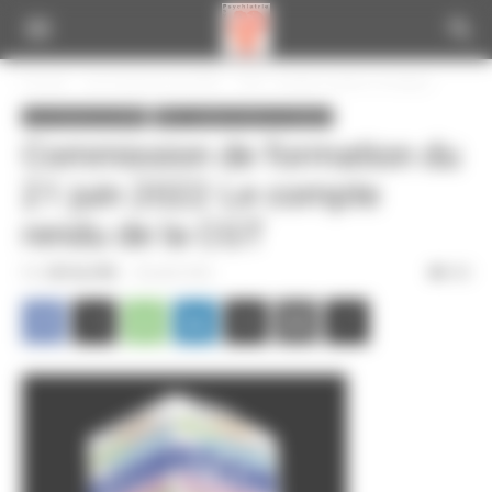
Panneau de gestion des cookies
Accueil
Les instances du CPN
CSE : compte-rendus et analyse
Les instances du CPN
CSE : compte-rendus et analyse
Commission de formation du
21 juin 2022 Le compte
rendu de la CGT
Par
CGT du CPN
-
29 juillet 2022
363