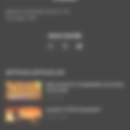
Mardis et vendredis de 9h à 17h
Tél. poste: 5193
NOUS SUIVRE
ARTICLES LES PLUS LUS
Dans l’action le 15 septembre, nos luttes
ont du sens
3 août 2026
ça brûle ! STOP à l’austérité !
29 juillet 2026