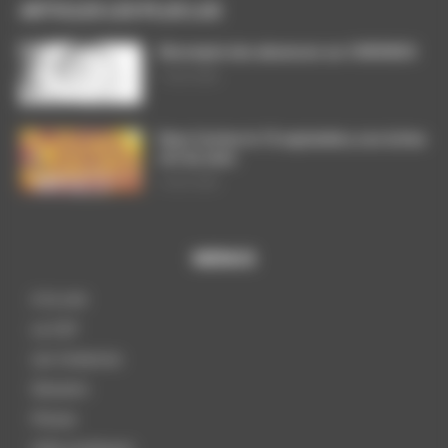
ARTICLES LES PLUS LUS
Décompte des absences sur CHRONOS
7 août 2026
Dans l’action le 15 septembre, nos luttes
ont du sens
3 août 2026
MENUS
A la une
La CGT
Les instances
Dossiers
Presse