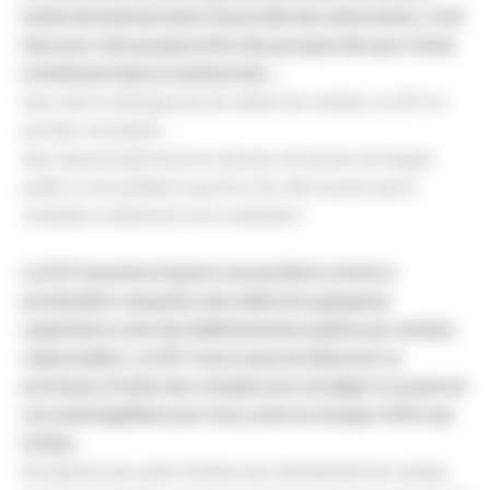
tombe directement dans l’escarcelle des actionnaires. C’est
bien pour cela qu’aujourd’hui des groupes tels que L’Oréal
investissent dans la santé privée ….
Que cela ne dérange pas les valeurs de certains, la CGT en
est bien consciente.
Que cela permette ainsi en douceur de donner de l’argent
public à ces profiteurs sans foi ni loi, elle ne peut que le
constater, le dénoncer et le combattre !
La CGT assumera toujours ses positions contre la
privatisation rampante, bien aidée de la gangrène
organisée au sein des établissements publics par certains
responsables. La CGT n’aura cesse de dénoncer ce
processus et lutte sans compter pour protéger et conserver
une santé égalitaire pour tous, prise en charge à 100% par
la Sécu.
Ne laissons pas cette richesse que représentent les caisses