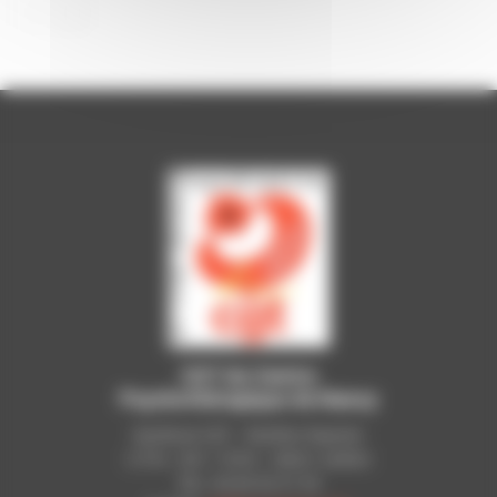
CGT du Centre
Psychothérapique de Nancy
Syndicat CGT - Pavillon Raynier
C.P.N - B.P. 11010 - 54521 LAXOU
Tél.: 03 83 92 51 93