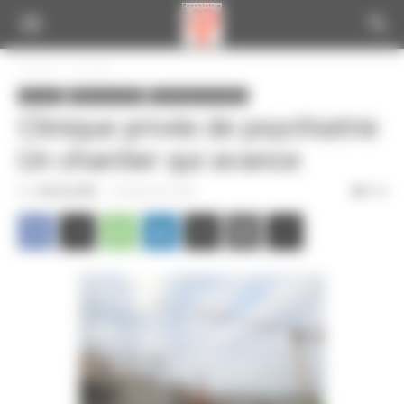
Panneau de gestion des cookies
Accueil
A la une
A la une
Infos de la CGT
Informations locales
Clinique privée de psychiatrie
Un chantier qui avance
Par
CGT du CPN
-
20 décembre 2020
318