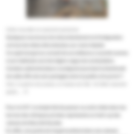
Cette nouvelle ne surprend personne.
Quelques murmures de mécontentement et d’indignation
ont tout de même été entendus sur notre hôpital.
Ce sujet évoqué au conseil de surveillance a suscité comme
à son habitude une très légère vague de contestation.
Certains administrateurs soulignent pourtant le bienfondé
de cette offre de soin partagée entre le public et le privé !?
Avec ce genre de propos, la messe est dite. Va falloir assumer
après …. !!!
Pour la CGT, le simple fait de passer sa carte vitale dans les
bornes des cliniques privées représente un hold-up des
caisses de Sécurité Sociale.
En effet, une partie de l’argent prélevé dans ses caisses