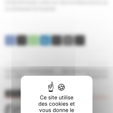
de Sécurité Sociale, tomber aux mains de sinistres escrocs qui
se contrefoutent de l’humanité.
Article précédent
Article suivant
Cafétéria du CPN Partenariat
Merci patron Désolé pour le
avec AEIM
dérangement
ARTICLES CONNEXES
PLUS DE L'AUTEUR
Ce site utilise
des cookies et
Décompte des absences sur
vous donne le
CHRONOS