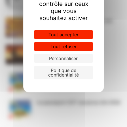
contrôle sur ceux
que vous
souhaitez activer
Dans l’action le 15 septembre, nos
luttes ont du sens
Tout accepter
Tout refuser
ça brûle ! STOP à l’austérité !
Personnaliser
Politique de
confidentialité
Permanences CGT cet été
Le passeport CGT vacances été 2026