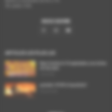
Mardis et vendredis de 9h à 17h
Tél. poste: 5193
NOUS SUIVRE
ARTICLES LES PLUS LUS
Dans l’action le 15 septembre, nos luttes
ont du sens
3 août 2026
ça brûle ! STOP à l’austérité !
29 juillet 2026