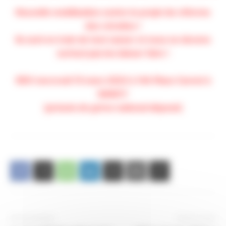
Nouvelle mobilisation contre le projet de réforme
des retraites !
Ils sont en train de tout casser et nous ne devons
surtout pas les laisser faire !
RDV mercredi 15 mars 2023 à 14h Place Carnot à
NANCY
(préavis de grève national déposé)
Article précédent
Article suivant