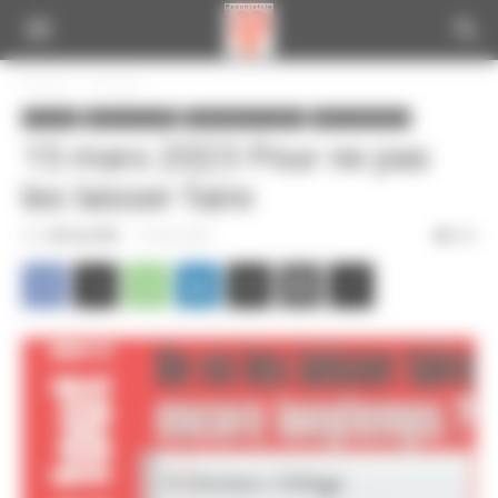
Panneau de gestion des cookies
Accueil
A la une
A la une
Infos de la CGT
Informations locales
Infos nationales
15 mars 2023 Pour ne pas
les laisser faire
Par
CGT du CPN
-
14 mars 2023
372