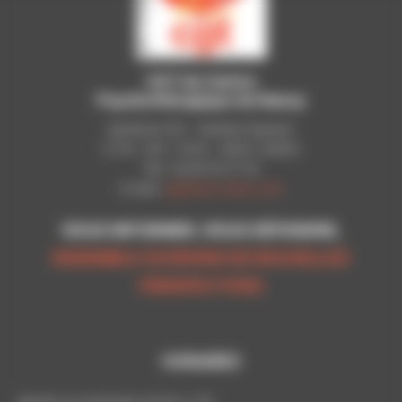
CGT du Centre
Psychothérapique de Nancy
Syndicat CGT - Pavillon Raynier
C.P.N - B.P. 11010 - 54521 LAXOU
Tél.: 03 83 92 51 93
E-mail:
cgt@cpn-laxou.com
VOUS INFORMER, VOUS DÉFENDRE,
ENSEMBLE OUVRONS DE NOUVELLES
PERSPECTIVES
HORAIRES