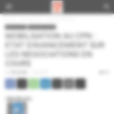
Panneau de gestion des cookies
Accueil
Infos de la CGT
Informations locales
Infos de la CGT
Informations locales
MOBILISATION AU CPN :
ETAT D’AVANCEMENT SUR
LES NEGOCIATIONS EN
COURS
Par
CGT du CPN
-
10 août 2010
303