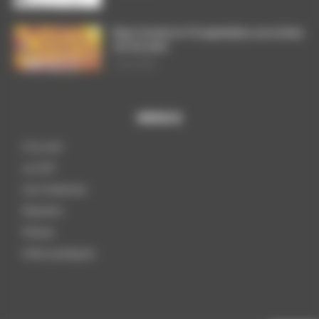
Dans l’action le 15 septembre, nos luttes
ont du sens
3 août 2026
MENUS
A la une
La CGT
Les instances
Dossiers
Presse
Infos pratiques