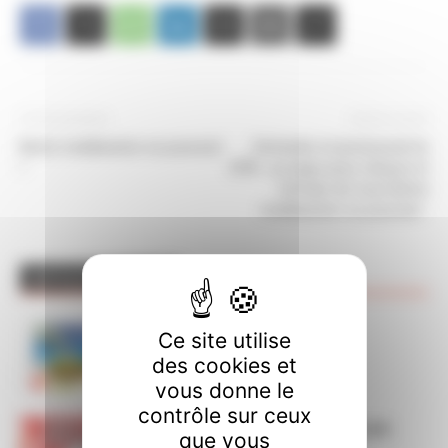
Article précédent
Article suivant
Notre mobilisation se poursuit
Defendre et promouvoir le
!
CPN : un enjeu pour chacun et
l’affaire de tous Notre
mobilisation se poursuit :
ARTICLES CONNEXES
PLUS DE L'AUTEUR
Permanences CGT cet été
Ce site utilise
des cookies et
vous donne le
contrôle sur ceux
Appel national à la grève le 10 juin
que vous