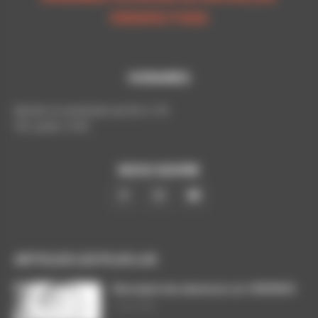
PERSPECTIVES
HORAIRES
Mardis et vendredis de 9h à 17h
Tél. poste: 5193
NOUS SUIVRE
ARTICLES LES PLUS LUS
Décompte des absences sur CHRONOS
7 août 2026