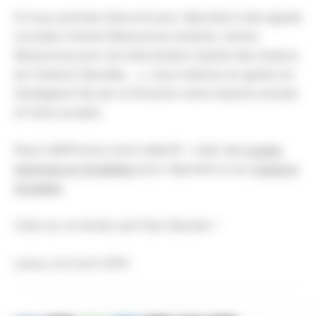
Si nous sommes d’accord pour répondre à des appels
à projets (Centre Ressources Autisme, Centre
Ressources pour les Intervenants Auprès des Auteurs
de Violence Sexuelle, …), nous mettons en garde sur
l’amalgame fait par la Direction entre besoins actuels
et futurs projets.
Nous réaffirmons notre objectif : créer des
postes
pérennes et immédiats
pour répondre à nos
missions
actuelles
.
C’est sur ce terrain qu’il faut discuter !
Laxou, le 6 avril 2010