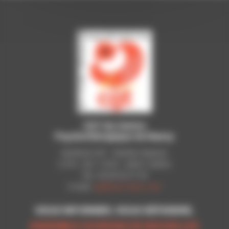
CGT du Centre
Psychothérapique de Nancy
Syndicat CGT - Pavillon Raynier
C.P.N - B.P. 11010 - 54521 LAXOU
Tél.: 03 83 92 51 93
E-mail:
cgt@cpn-laxou.com
VOUS INFORMER, VOUS DÉFENDRE,
ENSEMBLE OUVRONS DE NOUVELLES