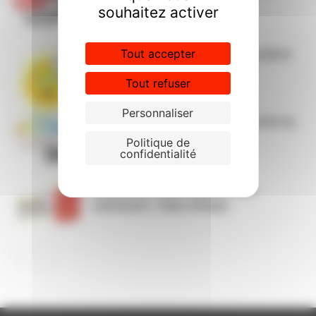
2026
souhaitez activer
Tout accepter
Fortes chaleurs et mesures en place
au CPN
Tout refuser
Personnaliser
28 avril pour la santé et la sécurité au
travail
Politique de
confidentialité
Mesures contre la hausse des
carburants : bilan d’étape