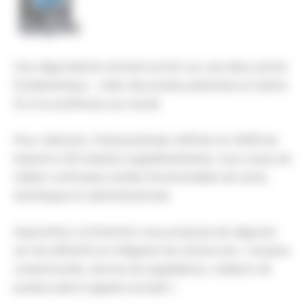
Ces négociations doivent porter sur ces deux points
fondamentaux : créer des postes pérennes et mettre
fin à la souffrance au travail.
Pour mémoire, l’intersyndicale chiffrait en 2009 les
besoins à 60 emplois supplémentaires, tous corps de
métier confondus (unités fonctionnelles de soins,
techniques et administratives)
Aujourd’hui, la Direction nous propose de négocier
sur les effectifs en intégrant les notions de « moyens
conjoncturels, service de suppléance, création de
postes suite à appels à projet »