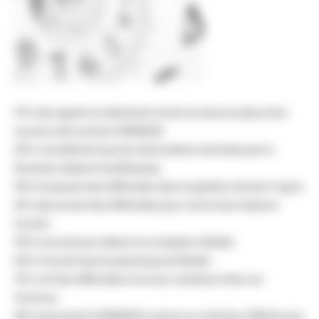
51% des agents se déclarent contre la mise en place d’un
nouvel outil comme CHRONOS
63% considèrent que les informations données par la
Direction étaient insuffisantes
55% évoquent des difficultés dans la gestion de leurs repos
81% éprouvent des difficultés pour suivre leur balance
horaire
55% trouvent par ailleurs le compteur illisible
62% trouvent que le planning est illisible
37% ont des difficultés à trouver certaines infos sur
Chronos
82% perçoivent CHRONOS comme un outil plus difficile que