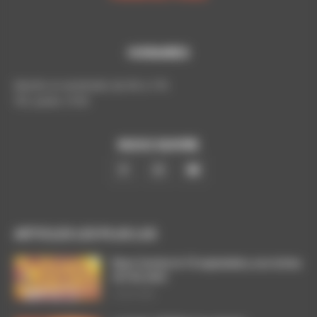
HORAIRES
Mardis et vendredis de 9h à 17h
Tél. poste: 5193
NOUS SUIVRE
ARTICLES LES PLUS LUS
Dans l’action le 15 septembre, nos luttes
ont du sens
3 août 2026