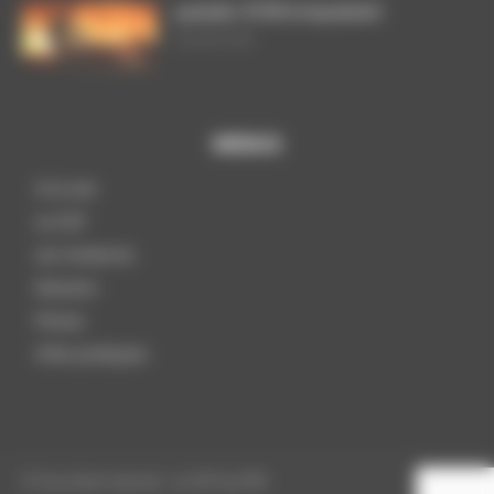
ça brûle ! STOP à l’austérité !
29 juillet 2026
MENUS
A la une
La CGT
Les instances
Dossiers
Presse
Infos pratiques
© Tous droits réservés - La CGT du CPN