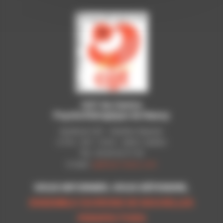
CGT du Centre
Psychothérapique de Nancy
Syndicat CGT - Pavillon Raynier
C.P.N - B.P. 11010 - 54521 LAXOU
Tél.: 03 83 92 51 93
E-mail:
cgt@cpn-laxou.com
VOUS INFORMER, VOUS DÉFENDRE,
ENSEMBLE OUVRONS DE NOUVELLES
PERSPECTIVES