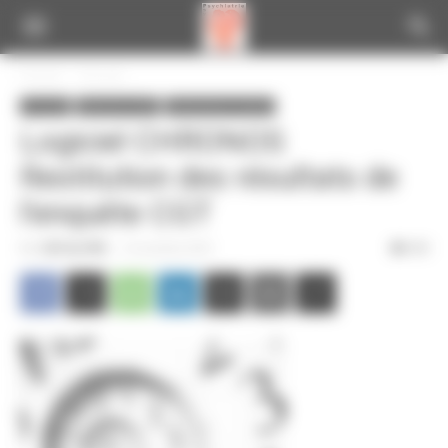
Panneau de gestion des cookies
Accueil
A la une
A la une
Infos de la CGT
Informations locales
Logiciel CHRONOS
Restitution des résultats de
l’enquête CGT
Par
CGT du CPN
-
9 novembre 2018
359