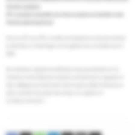
l’ancien système
91% auraient souhaité une mise en place en doublon avec
l’ancien planning Excel
Pour la CGT du CPN, ce bilan est éloquent et devrait amener
le directeur à s’interroger sur la gestion de ce dossier par la
DRH.
De nombreux appels de détresse nous parviennent en ce
moment où les balances horaires commencent à s’ajuster et
des collègues se retrouvent soit en grave débit d’heures ou
alors contraint de poser des récup’ en urgence !!!
Un fiasco annoncé !