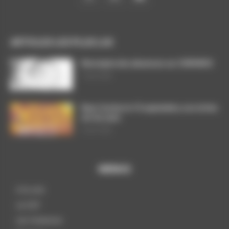
ARTICLES LES PLUS LUS
Décompte des absences sur CHRONOS
7 août 2026
Dans l’action le 15 septembre, nos luttes
ont du sens
3 août 2026
MENUS
A la une
La CGT
Les instances