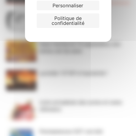
Personnaliser
Décompte des absences sur
Politique de
CHRONOS
confidentialité
Dans l’action le 15 septembre, nos
luttes ont du sens
ça brûle ! STOP à l’austérité !
Liste actualisée des actes et soins
infirmiers
Permanences CGT cet été