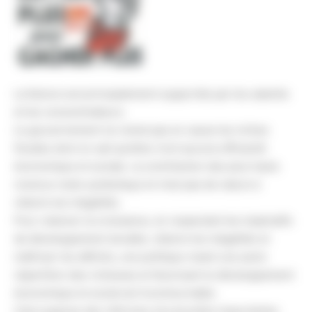
La facture est principalement supportée par les salariés
et les consommateurs.
Le gouvernement ne remet pas en cause les niches
fiscales dont on sait qu’elles n’ont aucune efficacité
économique et sociale. La contribution des plus hauts
revenus reste symbolique et n’est pas de nature à
réduire les inégalités.
Pour relancer la croissance, en respectant les impératifs
de développement durable, réduire les inégalités et
maîtriser les déficits, une politique visant une autre
répartition des richesses et favorisant le développement
économique et social est incontournable.
Cela suppose des réformes structurelles importantes