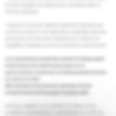
priorité. Stopper les suppressions d’emplois dans la
Fonction publique.
• Soutenir le pouvoir d’achat notamment des plus bas
revenus et réouvrir les négociations salariales dans les
entreprises et la Fonction publique pour réduire les
inégalités notamment entre les femmes et les hommes.
Les organisations syndicales estiment indispensable
l’intervention des salariés pour peser sur le
gouvernement, le patronat, les débats parlementaires
en cours et à venir.
Elles décident d’une journée nationale d’action
interprofessionnelle
le
mardi 11 octobre 2011
.
Partout, le débat sur le contexte, les enjeux et les
modalités (manifestations, rassemblements, arrêts de