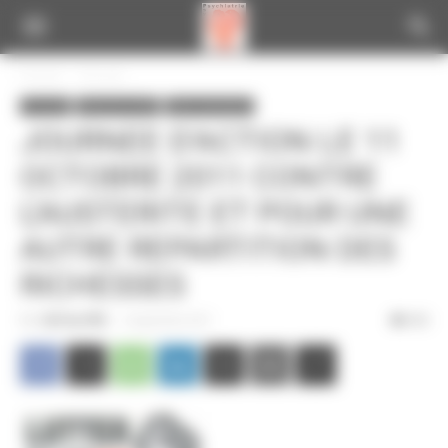
Panneau de gestion des cookies
Accueil
A la une
A la une
Infos de la CGT
Infos nationales
JOURNEE D’ACTION LE 11
OCTOBRE 2011 CONTRE
L’AUSTERITE ET POUR UNE
AUTRE REPARTITION DES
RICHESSES
Par
CGT du CPN
-
9 septembre 2011
303