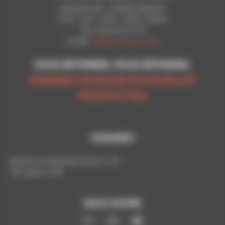
Syndicat CGT - Pavillon Raynier
C.P.N - B.P. 11010 - 54521 LAXOU
Tél.: 03 83 92 51 93
E-mail:
cgt@cpn-laxou.com
VOUS INFORMER, VOUS DÉFENDRE,
ENSEMBLE OUVRONS DE NOUVELLES
PERSPECTIVES
HORAIRES
Mardis et vendredis de 9h à 17h
Tél. poste: 5193
NOUS SUIVRE