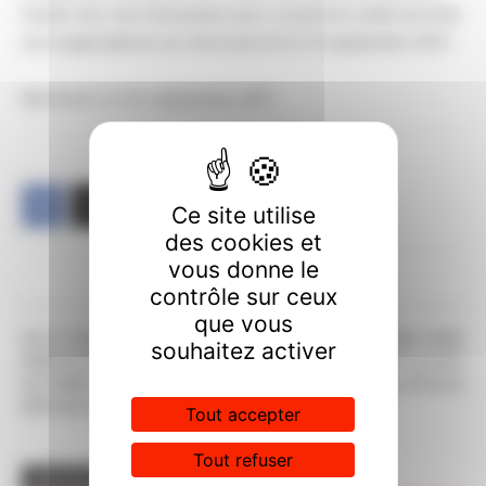
travail, etc.) est nécessaire pour construire cette journée.
Les organisations se retrouveront le 15 septembre 2011.
Montreuil, le 1er septembre 2011
Ce site utilise
des cookies et
vous donne le
contrôle sur ceux
Article précédent
Article suivant
que vous
ELECTIONS
REFORME SOINS SANS
souhaitez activer
PROFESSIONNELLES DU 20
CONSENTEMENT La CGT
OCTOBRE 2011 GAZETTE
vous informe
SPECIALE ELECTIONS
Tout accepter
Tout refuser
ARTICLES CONNEXES
PLUS DE L'AUTEUR