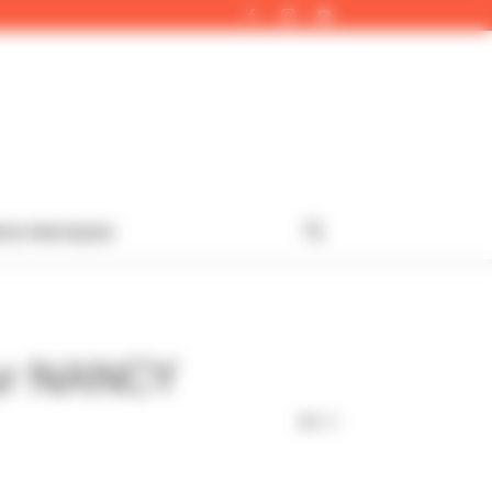
FOS PRATIQUES
ur NANCY
331