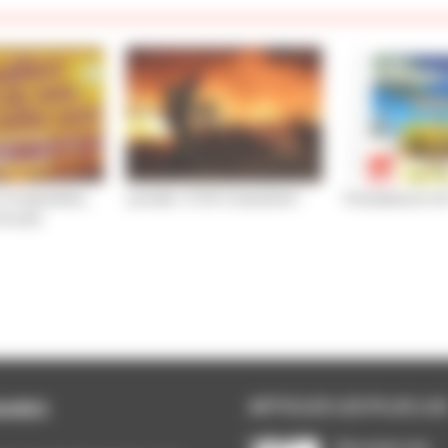
e 15 septembre,
ça brûle ! STOP à l’austérité !
Permanences CGT
du sens
ARTICLES LES PLUS LU
AIRES
Décompte des