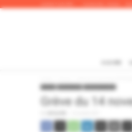
Panneau de gestion des cookies
vendredi 7 août 2026
Coordonnées – Horaires
Gaze
A LA UNE
L
Accueil
A la une
Grève du 14 novembre 2019 Mod
A la une
Infos de la CGT
Informations locales
Grève du 14 nov
Par
CGT du CPN
-
13 novembre 2019