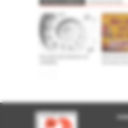
ARTICLES CONNEXES
PLUS DE L'AUTEUR
Décompte des absences sur
Dans l’action l
CHRONOS
nos luttes ont 
HOR