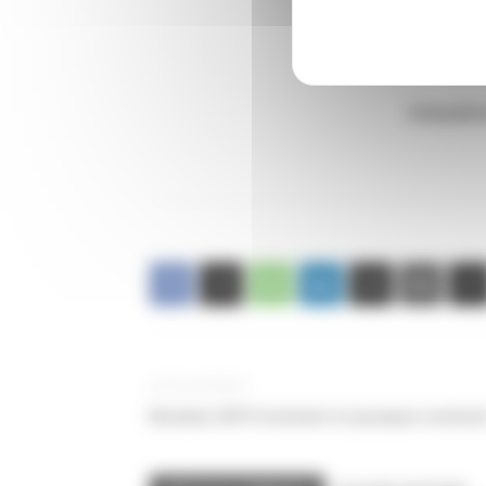
Interpello
Article précédent
Notation 2019 Comment et pourquoi conteste