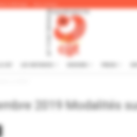
ttes à télécharger
Nous contacter
A CGT
LES INSTANCES
DOSSIERS
PRESSE
IN
CGT
alités sur NANCY
embre 2019 Modalités s
du