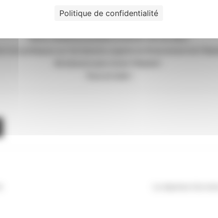
devant le Conseil Départemental
Politique de confidentialité
(face à la piscine NANCY Thermal)
Venez nombreux prendre la tension de nos élus !
ns nos politiques sur les besoins urgents de financement de l'Hôpit
Ne laissons pas crever l'Hôpital !
Tous en lutte !
r
La réponse à la cris