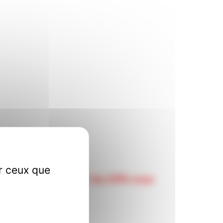
ur ceux que
 Sociale 54, la CGT du CPN vous