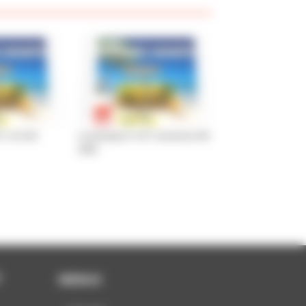
 cet été
Le passeport CGT vacances été
2026
S
MENUS