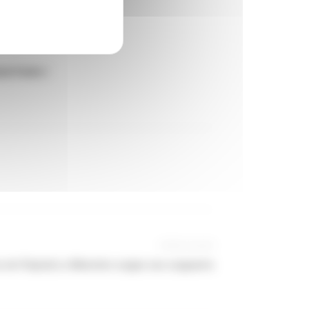
al Public !
Article suivant
e de l’hôpital Le Ministère soigne ses soignants