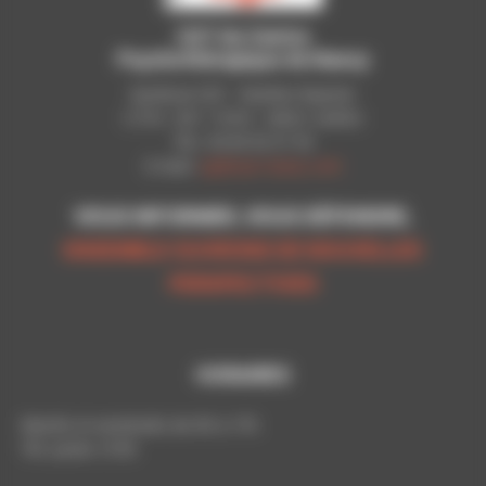
CGT du Centre
Psychothérapique de Nancy
Syndicat CGT - Pavillon Raynier
C.P.N - B.P. 11010 - 54521 LAXOU
Tél.: 03 83 92 51 93
E-mail:
cgt@cpn-laxou.com
VOUS INFORMER, VOUS DÉFENDRE,
ENSEMBLE OUVRONS DE NOUVELLES
PERSPECTIVES
HORAIRES
Mardis et vendredis de 9h à 17h
Tél. poste: 5193