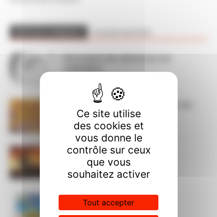
ARTICLES CONNEXES
PLUS DE L'AUTEUR
Décompte des absences sur
CHRONOS
Dans l’action le 15 septembre, nos
Ce site utilise
luttes ont du sens
des cookies et
vous donne le
contrôle sur ceux
ça brûle ! STOP à l’austérité !
que vous
souhaitez activer
Permanences CGT cet été
Tout accepter