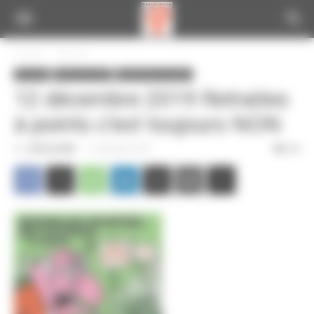
Panneau de gestion des cookies
Accueil
A la une
A la une
Infos de la CGT
Informations locales
12 décembre 2019 Retraites
à points c’est toujours NON
Par
CGT du CPN
-
11 décembre 2019
365