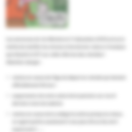
Les annonces du 1er Ministre le 11 décembre 2019 ont eu le
mérite de clarifier les choses et de donner raison à l'analyse
que faisait la CGT sur cette réforme des retraites !
Attention danger :
remise en cause de l'âge de départ en retraite qui devient
officiellement 64 ans !
suppression de notre calcul de la pension sur nos 6
derniers mois de salaires
remise en cause de la catégorie active puisqu'au mieux,
un agent partira seulement 2 ans plus tôt au lieu de 5
auparavant !, ….