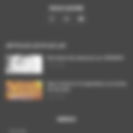
NOUS SUIVRE
ARTICLES LES PLUS LUS
Décompte des absences sur CHRONOS
7 août 2026
Dans l’action le 15 septembre, nos luttes
ont du sens
3 août 2026
MENUS
A la une