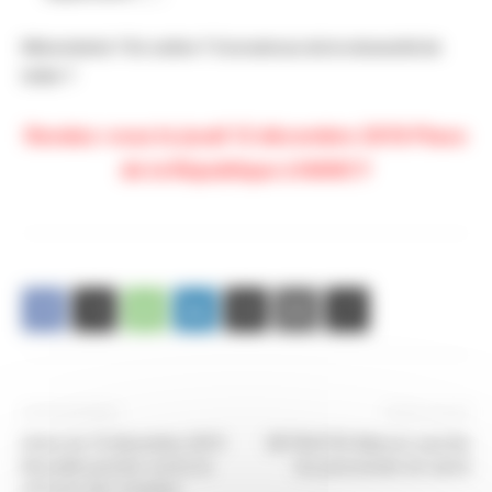
Mécontents ? En colère ? Convaincus de la nécessité de
lutter ?
Rendez-vous le jeudi 12 décembre 2019 Place
de la République à NANCY
Article précédent
Article suivant
Grève du 10 décembre 2019
RETRAITES Macron sacrifie
Nouvelle journée contre la
les personnels de santé
réforme des retraites