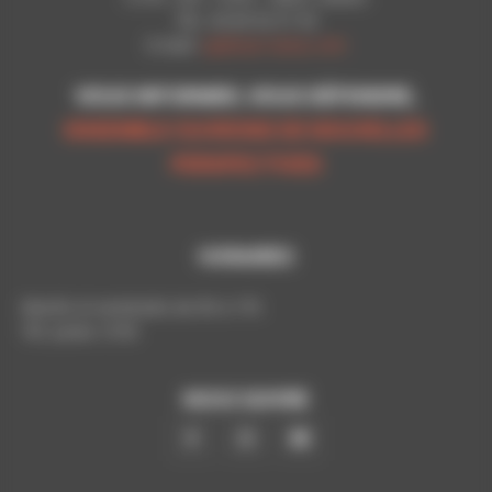
Tél.: 03 83 92 51 93
E-mail:
cgt@cpn-laxou.com
VOUS INFORMER, VOUS DÉFENDRE,
ENSEMBLE OUVRONS DE NOUVELLES
PERSPECTIVES
HORAIRES
Mardis et vendredis de 9h à 17h
Tél. poste: 5193
NOUS SUIVRE