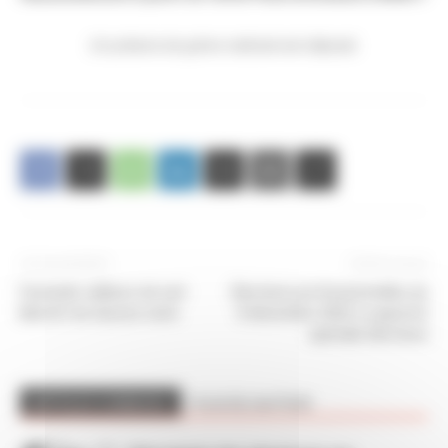
Un préavis de grève national est déposé.
Article précédent
Article suivant
Fauteuils veilleurs de nuit
Elections professionnelles du
Bientôt de douces nuits
8 décembre 2022 La gazette
spéciale élections
ARTICLES CONNEXES
PLUS DE L'AUTEUR