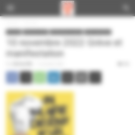
Panneau de gestion des cookies
Accueil
A la une
A la une
Infos de la CGT
Informations locales
Infos nationales
10 novembre 2022 Grève et
manifestation
Par
CGT du CPN
-
7 novembre 2022
396