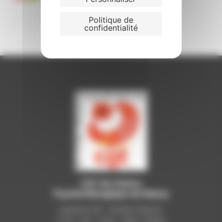
Politique de
confidentialité
CGT du Centre
Psychothérapique de Nancy
Syndicat CGT - Pavillon Raynier
C.P.N - B.P. 11010 - 54521 LAXOU