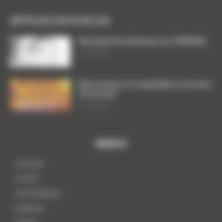
ARTICLES LES PLUS LUS
Décompte des absences sur CHRONOS
7 août 2026
Dans l’action le 15 septembre, nos luttes
ont du sens
3 août 2026
MENUS
A la une
La CGT
Les instances
Dossiers