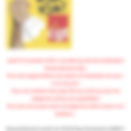
Jeudi 10 novembre 2022, nouvelle journée de mobilisation
interprofessionnelle :
Pour des augmentations de salaire et l'indexation de ceux-
ci sur les prix !
Pour une retraite à taux plein 60 ans (à 55 ans pour les
catégories actives et la pénibilité) !
Pour plus de moyens dans le budget de la Sécu et pour nos
hôpitaux !
Rassemblement à partir de 13h30 Place Dombasle à NANCY